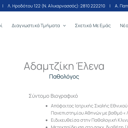
| Λ. Ηροδότου 122 (Ν. Αλικαρνασσός):
2810 222210
| Α. Παπα
οί
Διαγνωστικά Τμήματα
Σχετικά Με Εμάς
Νέ
Αδαμτζίκη Έλενα
Παθολόγος
Σύντομο Βιογραφικό
Απόφοιτος Ιατρικής Σχολής Εθνικού
Πανεπιστημίου Αθηνών με βαθμό « 
Ειδικευθείσα στην Παθολογική Κλιν
Μετεκπαίδευση στο σακχ. διαβήτη (