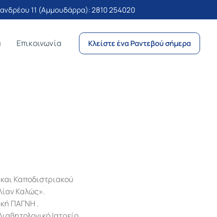
νδρέου 11 (Αμμουδάρρα):
2810 254020
α
Επικοινωνία
Κλείστε ένα Ραντεβού σήμερα
 και Καποδιστριακού
Λίαν Καλώς».
ική ΠΑΓΝΗ .
Διαβητολογικό Ιατρείο