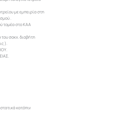
ατρείου με εμπειρία στη
σμού .
ύ τομέα στο ΚΑΑ
 του σακχ. διαβήτη
ς ).
ΙΟΥ.
ΕΙΑΣ.
ιστατικά κατόπιν