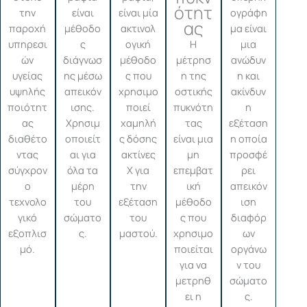
ότητ
την
είναι
είναι μία
ογράφη
ας
παροχή
μέθοδο
ακτινολ
μα είναι
υπηρεσι
ς
ογική
Η
μια
ών
διάγνωσ
μέθοδο
μέτρησ
ανώδυν
υγείας
ης μέσω
ς που
η της
η και
υψηλής
απεικόν
χρησιμο
οστικής
ακίνδυν
ποιότητ
ισης.
ποιεί
πυκνότη
η
ας
Χρησιμ
χαμηλή
τας
εξέταση
διαθέτο
οποιείτ
ς δόσης
είναι μια
η οποία
ντας
αι για
ακτίνες
μη
προσφέ
σύγχρον
όλα τα
Χ για
επεμβατ
ρει
ο
μέρη
την
ική
απεικόν
τεχνολο
του
εξέταση
μέθοδο
ιση
γικό
σώματο
του
ς που
διαφόρ
εξοπλισ
ς.
μαστού.
χρησιμο
ων
μό.
ποιείται
οργάνω
για να
ν του
μετρηθ
σώματο
ει η
ς.