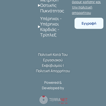
o
g
t
d
όρους χρήσης και
o
r
t
i
Οστικής
την πολιτική
Πυκνότητας
k
a
e
n
απορρήτου
m
r
Υπέρηχοι -
Εγγραφή
Υπέρηχοι
Καρδιάς -
Τρίπλεξ
Πολιτική Κατά Του
Εργασιακού
Εκφοβισμού
|
Πολιτική Απορρήτου
Powered &
Developed by