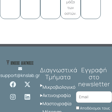
μάζα
των
οστών.
Διαγνωστικά
Εγγραφή
support@knslab.gr
Τμήματα
στο
F
I
X
L
newsletter
a
n
-
i
Μικροβιολογικό
c
s
t
n
Ακτινογραφία
e
t
w
k
Μαστογραφία
b
a
i
e
Αποδέχομαι τους
Μέτρηση