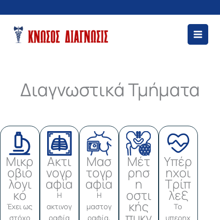
Μετάβαση
στο
περιεχόμενο
Διαγνωστικά Τμήματα
Μικρ
Ακτι
Μασ
Μέτ
Υπέρ
οβιο
νογρ
τογρ
ρησ
ηχοι
λογι
αφία
αφία
η
Τρίπ
κό
οστι
λεξ
Η
Η
κής
Έχει ως
ακτινογ
μαστογ
Το
πυκν
στόχο
ραφία
ραφία,
υπερηχ