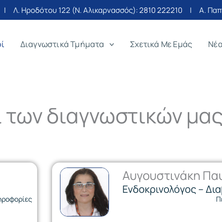
| Λ. Ηροδότου 122 (Ν. Αλικαρνασσός):
2810 222210
| Α. Παπα
οί
Διαγνωστικά Τμήματα
Σχετικά Με Εμάς
Νέ
ί των διαγνωστικών μα
Αυγουστινάκη Πα
Ενδοκρινολόγος – Δι
ηροφορίες
Π