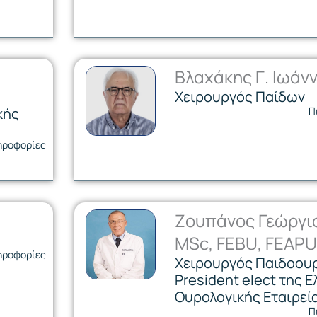
Βλαχάκης Γ. Ιωάν
Χειρουργός Παίδων
κής
Π
ηροφορίες
Ζουπάνος Γεώργιο
MSc, FEBU, FEAPU
ηροφορίες
Χειρουργός Παιδοου
President elect της 
Ουρολογικής Εταιρεί
Π