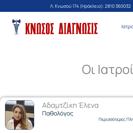
Μετάβαση
Λ. Κνωσού 174 (Ηράκλειο):
2810 360032
στο
περιεχόμενο
Ιατρ
Οι Ιατρο
Αδαμτζίκη Έλενα
Παθολόγος
Περισσότερες Πλ