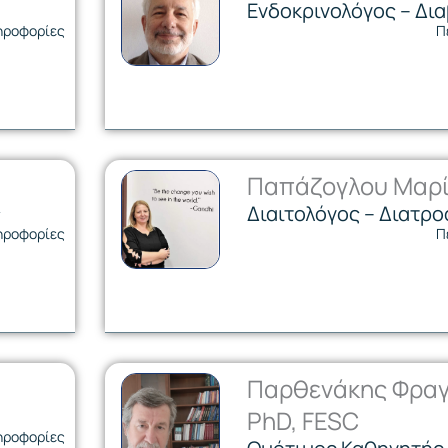
Ενδοκρινολόγος – Δι
ηροφορίες
Π
Παπάζογλου Μαρ
ς
Διαιτολόγος – Διατρ
ηροφορίες
Π
Παρθενάκης Φραγ
PhD, FESC
ηροφορίες