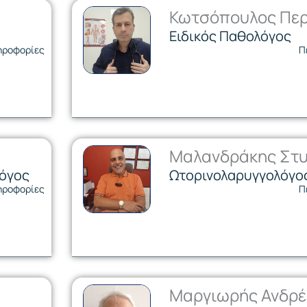
Κωτσόπουλος Περ
Ειδικός Παθολόγος
ηροφορίες
Π
Μαλανδράκης Στυ
λόγος
Ωτορινολαρυγγολόγο
ηροφορίες
Π
Μαργιωρής Ανδρέ