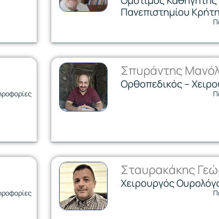
Ομότιμος Καθηγητής 
Πανεπιστημίου Κρήτ
Π
Σπυράντης Μανό
Ορθοπεδικός – Χειρ
ηροφορίες
Π
Σταυρακάκης Γεώ
Χειρουργός Ουρολόγο
ηροφορίες
Π