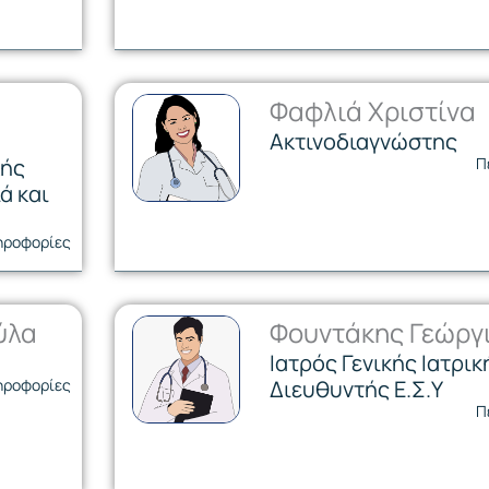
Φαφλιά Χριστίνα
Ακτινοδιαγνώστης
κής
Π
ά και
ηροφορίες
ύλα
Φουντάκης Γεώργ
Ιατρός Γενικής Ιατρικ
ηροφορίες
Διευθυντής Ε.Σ.Υ
Π