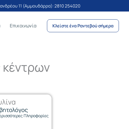
νδρέου 11 (Αμμουδάρρα):
2810 254020
α
Επικοινωνία
Κλείστε ένα Ραντεβού σήμερα
ς κέντρων
υλίνα
αβητολόγος
ερισσότερες Πληροφορίες