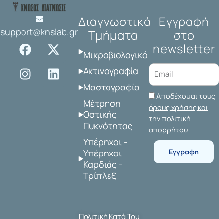
Διαγνωστικά
Εγγραφή
support@knslab.gr
Τμήματα
στο
F
I
X
L
newsletter
a
n
-
i
Μικροβιολογικό
c
s
t
n
Ακτινογραφία
e
t
w
k
Μαστογραφία
b
a
i
e
Αποδέχομαι τους
o
g
t
d
Μέτρηση
όρους χρήσης και
o
r
t
i
Οστικής
την πολιτική
Πυκνότητας
k
a
e
n
απορρήτου
m
r
Υπέρηχοι -
Εγγραφή
Υπέρηχοι
Καρδιάς -
Τρίπλεξ
Πολιτική Κατά Του