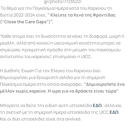
gr/photo/7723522/
Το θέμα για την Παγκόσμια Ημέρα κατά του Καρκίνου τη
διετία 2022-2024 είναι,
” Κλείστε τα Κενά της Φροντίδας
(“Close the Care Gaps”)”.
“Κάθε άτομο έχει τη δυνατότητα να κάνει τη διαφορά, μικρή ή
μεγάλη, αλλά από κοινού η υγειονομική κοινότητα μπορεί να
σημειώσει πραγματική πρόοδο στη μείωση του παγκόσμιου
αντίκτυπου του καρκίνου”, επισημαίνει η UICC.
H Διεθνής Ένωση Για τον Έλεγχο του Καρκίνου έχει
δημιουργήσει μια ξεχωριστή σελίδα για τη σημερινή
Παγκόσμια Ημέρα στην οποία αναγράφει:
“Δημιουργήστε ένα
μέλλον χωρίς καρκίνο. Η ώρα για να δράσετε είναι τώρα”
Μπορείτε να δείτε την ειδική αυτή ιστοσελίδα
ΕΔΩ
, αλλά και
τη σχετική με τη σημερινή Ημέρα ιστοσελίδα της UICC
ΕΔΩ
.
Και οι δύο ιστοσελίδες είναι στα αγγλικά.