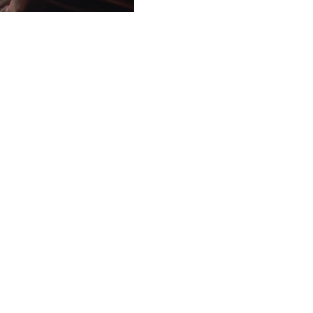
ματίζει η Ακτινολογία στην
ιριστές των πιο σύγχρονων
ντρα μας. Με τους ανθρώπους
τοτε διαγνώσεις και
όληψη ή και τη θεραπεία
ναπτυσσόιμενη αυτή
ας για το καλό της
α κοντά σας, τόσο από το
ο μας στη Λεωφόρο Ηροδότου