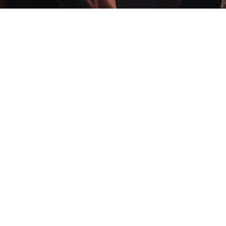
Η σημερινή Ημέρα αναδεκνύει το σημαντικό ρόλο που διαδρα
άσκηση της Ιατρικής.
Επίσης εργάζονται πλήρως κατηρτισμένοι Τενολόγοι και Χε
μηχανημάτων και μέσων Ακτινολογίας που διαθέτουν τα Κέ
αυτούς και τα μέσα αυτά προβαίνουμε καθημερινά στις εκάσ
παρέχουμε επακριβείς εικόνες για να συμβάλλουμε στην πρ
ασθενειών.
Συγχρόνως, παρακολουθούμε τις εξελίξεις στην διαρκώς α
ειδικότητα ώστε να προσφέρουμε υπηρεσίες υψηλής ποιότητ
κοινότητάς μας.
Σας ευχαριστούμε για την υποστήριξή σας και είμαστε πάντ
Κέντρο μας στη Λεωφόρο Κνωσού 174, όσο και από το Κέντρ
122-124 στη Νέα Αλικαρνασσό.