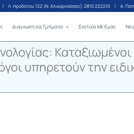
| Λ. Ηροδότου 122 (Ν. Αλικαρνασσός):
2810 222210
| Α. Παπα
οί
Διαγνωστικά Τμήματα
Σχετικά Με Εμάς
Νέ
νολογίας: Καταξιωμένοι
όγοι υπηρετούν την ειδι