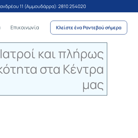
νδρέου 11 (Αμμουδάρρα):
2810 254020
α
Επικοινωνία
Κλείστε ένα Ραντεβού σήμερα
 Ιατροί και πλήρως
κότητα στα Κέντρα
μας