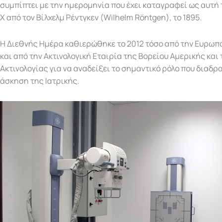
συμπίπτει με την ημερομηνία που έχει καταγραφεί ως αυτή
Χ από τον Βίλχελμ Ρέντγκεν (Wilhelm Röntgen), το 1895.
Η Διεθνής Ημέρα καθιερώθηκε το 2012 τόσο από την Ευρωπα
και από την Ακτινολογική Εταιρία της Βορείου Αμερικής και 
Ακτινολογίας για να αναδείξει το σημαντικό ρόλο που διαδρ
άσκηση της Ιατρικής.