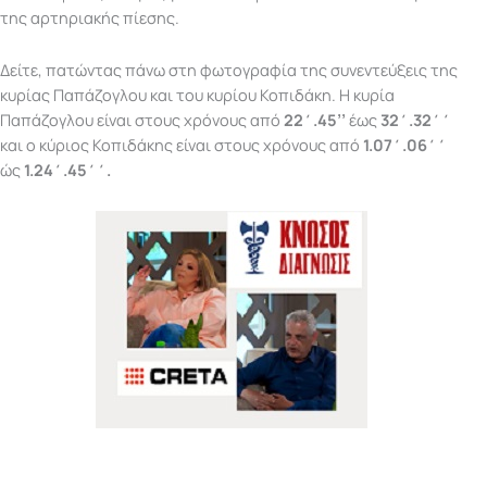
της αρτηριακής πίεσης.
Δείτε, πατώντας πάνω στη φωτογραφία της συνεντεύξεις της
κυρίας Παπάζογλου και του κυρίου Κοπιδάκη. Η κυρία
Παπάζογλου είναι στους χρόνους από
22΄.45’’
έως
32΄.32΄΄
και ο κύριος Κοπιδάκης είναι στους χρόνους από
1.07΄.06΄΄
ώς
1.24΄.45΄΄.