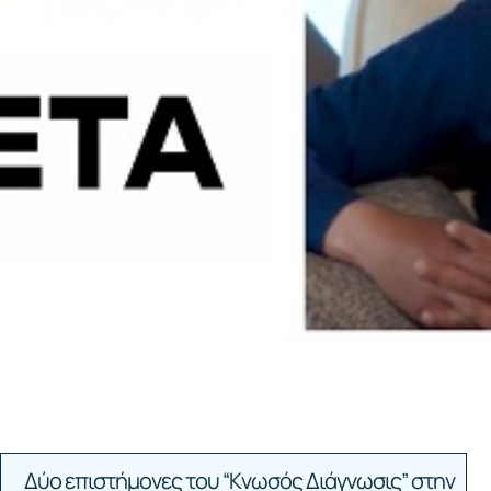
Δύο επιστήμονες του “Κνωσός Διάγνωσις” στην