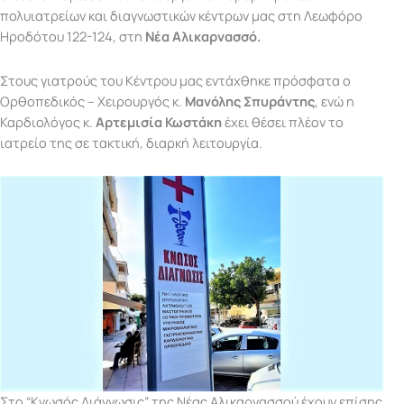
πολυιατρείων και διαγνωστικών κέντρων μας στη Λεωφόρο
Ηροδότου 122-124, στη
Νέα Αλικαρνασσό.
Στους γιατρούς του Κέντρου μας εντάχθηκε πρόσφατα ο
Ορθοπεδικός – Χειρουργός κ.
Μανόλης Σπυράντης
, ενώ η
Καρδιολόγος κ.
Αρτεμισία Κωστάκη
έχει θέσει πλέον το
ιατρείο της σε τακτική, διαρκή λειτουργία.
Στο “Κνωσός Διάγνωσις” της Νέας Αλικαρνασσού έχουν επίσης