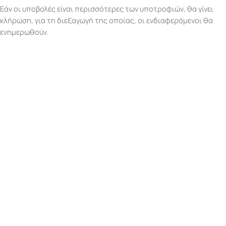
Εάν οι υποβολές είναι περισσότερες των υποτροφιών, θα γίνει
κλήρωση, για τη διεξαγωγή της οποίας, οι ενδιαφερόμενοι θα
ενημερωθούν.
Όσοι επιθυμούν να πάρουν περισσότερες πληροφορίες
μπορούν να επικοινωνούν με τον Διευθυντή Επικοινωνίας και
Εξυπηρέτησης των «Κνωσός Διάγνωσις»,
κ. Νίκο Αγγελάκη
,
στα τηλέφωνα
6940267749
,
2810287094
και
2810222210
.
H “Taste Academy” και τα
«Κνωσός Διάγνωσις»
είναι
υπερήφανα που συμβάλλουν στην εκπαίδευση και
επαγγελματική ανάπτυξη των ατόμων μας και τους εύχονται
κάθε επιτυχία στο μέλλον.