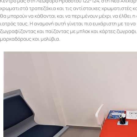
Κέντρο μας στη Λεωφόρο Ηροδότου 122-124, στη Νέα Αλικα
χρωματιστά τραπεζάκια και τις αντίστοιχες χρωματιστές κα
θα μπορούν να κάθονται και να περιμένουν μέχρι να έλθει η σ
ιατρός τους. Η αναμονή αυτή γίνεται πιο ευχάριστη με το ν
ζωγραφίζοντας και παίζοντας με μπλοκ και κάρτες ζωγραφ
μαρκαδόρους και μολύβια.