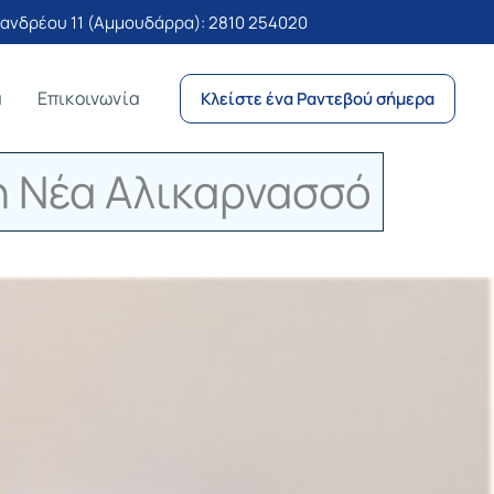
νδρέου 11 (Αμμουδάρρα):
2810 254020
α
Επικοινωνία
Κλείστε ένα Ραντεβού σήμερα
τη Νέα Αλικαρνασσό