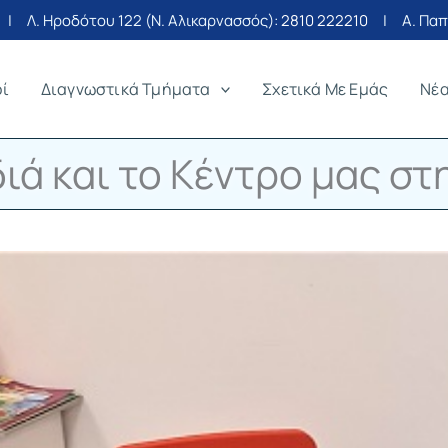
| Λ. Ηροδότου 122 (Ν. Αλικαρνασσός):
2810 222210
| Α. Παπα
οί
Διαγνωστικά Τμήματα
Σχετικά Με Εμάς
Νέ
διά και το Κέντρο μας σ