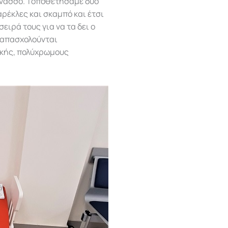
ρνασσό. Τοποθετήσαμε δυο
ρέκλες και σκαμπό και έτσι
ειρά τους για να τα δει ο
α απασχολούνται
ικής, πολύχρωμους