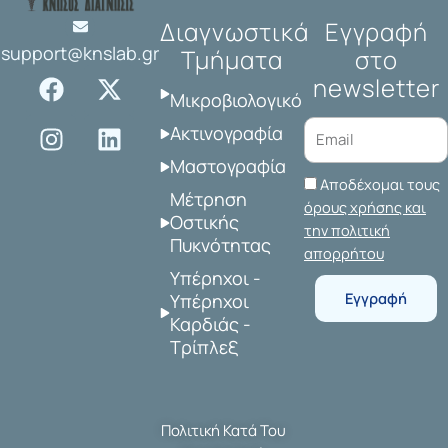
Διαγνωστικά
Εγγραφή
support@knslab.gr
Τμήματα
στο
F
I
X
L
newsletter
a
n
-
i
Μικροβιολογικό
c
s
t
n
Ακτινογραφία
e
t
w
k
Μαστογραφία
b
a
i
e
Αποδέχομαι τους
o
g
t
d
Μέτρηση
όρους χρήσης και
o
r
t
i
Οστικής
την πολιτική
Πυκνότητας
k
a
e
n
απορρήτου
m
r
Υπέρηχοι -
Εγγραφή
Υπέρηχοι
Καρδιάς -
Τρίπλεξ
Πολιτική Κατά Του