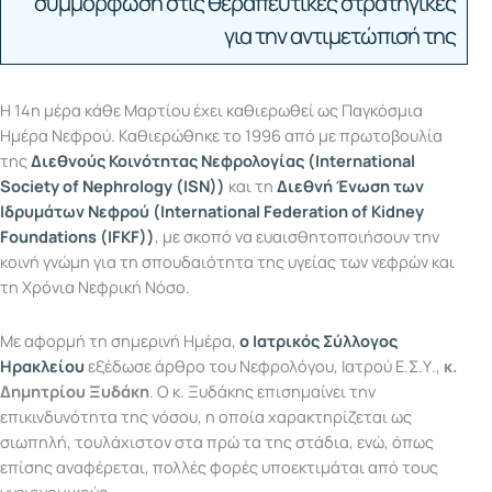
συμμόρφωση στις θεραπευτικές στρατηγικές
για την αντιμετώπισή της
Η 14η μέρα κάθε Μαρτίου έχει καθιερωθεί ως Παγκόσμια
Ημέρα Νεφρού. Καθιερώθηκε το 1996 από με πρωτοβουλία
της
Διεθνούς Κοινότητας Νεφρολογίας (International
Society of Nephrology (ISN))
και τη
Διεθνή Ένωση των
Ιδρυμάτων Νεφρού (International Federation of Kidney
Foundations (IFKF))
, με σκοπό να ευαισθητοποιήσουν την
κοινή γνώμη για τη σπουδαιότητα της υγείας των νεφρών και
τη Χρόνια Νεφρική Νόσο.
Με αφορμή τη σημερινή Ημέρα,
ο Ιατρικός Σύλλογος
Ηρακλείου
εξέδωσε άρθρο του Νεφρολόγου, Ιατρού Ε.Σ.Υ.,
κ.
Δημητρίου Ξυδάκη
. Ο κ. Ξυδάκης επισημαίνει την
επικινδυνότητα της νόσου, η οποία χαρακτηρίζεται ως
σιωπηλή, τουλάχιστον στα πρώ τα της στάδια, ενώ, όπως
επίσης αναφέρεται, πολλές φορές υποεκτιμάται από τους
υγειονομικούς.