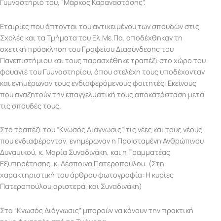
Γυμναστήριό του, “Μάρκος Καραναστάσης”.
Εταιρίες που άπτονται του αντικειμένου των σπουδών στις
Σχολές και τα Τμήματα του Ελ.Με.Πα. αποδέχθηκαν τη
σχετική πρόσκληση του Γραφείου Διασύνδεσης του
Πανεπιστήμιου και τους παρασχέθηκε τραπέζι στο χώρο του
φουαγιέ του Γυμναστηρίου, όπου στελέχη τους υποδέχονταν
και ενημέρωναν τους ενδιαφερόμενους φοιτητές: Εκείνους
που αναζητούν την επαγγελματική τους αποκατάσταση μετά
τις σπουδές τους.
Στο τραπέζι του “Κνωσός Διάγνωσις”, τις νέες και τους νέους
που ενδιαφέρονταν, ενημέρωναν η ΠροΙσταμένη Ανθρώπινου
Δυναμικού, κ. Μαρία Συναδινάκη, και η Γραμματέας
Εξυπηρέτησης, κ. Δέσποινα Πατεροπούλου. (Στη
χαρακτηριστική του άρθρου φωτογραφία: Η κυρίες
Πατεροπούλου,αριστερά, και Συναδινάκη)
Στα “Κνωσός Διάγνωσις” μπορούν να κάνουν την πρακτική