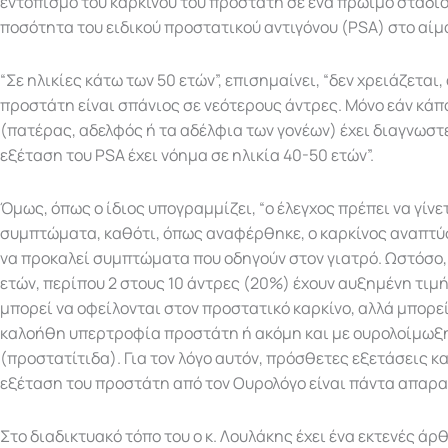
εντοπισμό του καρκίνου του προστάτη σε ένα πρώιμο στάδιο
ποσότητα του ειδικού προστατικού αντιγόνου (PSA) στο αίμ
“Σε ηλικίες κάτω των 50 ετών”, επισημαίνει, “δεν χρειάζεται,
προστάτη είναι σπάνιος σε νεότερους άντρες. Μόνο εάν κά
(πατέρας, αδελφός ή τα αδέλφια των γονέων) έχει διαγνωστε
εξέταση του PSA έχει νόημα σε ηλικία 40-50 ετών”.
Όμως, όπως ο ίδιος υπογραμμίζει, “ο έλεγχος πρέπει να γίν
συμπτώματα, καθότι, όπως αναφέρθηκε, ο καρκίνος αναπτύ
να προκαλεί συμπτώματα που οδηγούν στον γιατρό. Ωστόσο, 
ετών, περίπου 2 στους 10 άντρες (20%) έχουν αυξημένη τιμ
μπορεί να οφείλονται στον προστατικό καρκίνο, αλλά μπορεί
καλοήθη υπερτροφία προστάτη ή ακόμη και με ουρολοίμωξ
(προστατίτιδα). Για τον λόγο αυτόν, πρόσθετες εξετάσεις κα
εξέταση του προστάτη από τον Ουρολόγο είναι πάντα απαρα
Στο διαδικτυακό τόπο του ο κ. Λουλάκης έχει ένα εκτενές άρθ