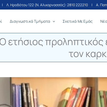
| Λ. Ηροδότου 122 (Ν. Αλικαρνασσός):
2810 222210
| Α. Παπα
οί
Διαγνωστικά Τμήματα
Σχετικά Με Εμάς
Νέ
Ο ετήσιος προληπτικός 
τον καρκ