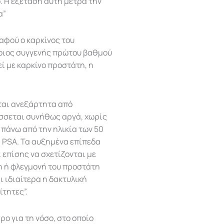
. Η εξέταση αυτή μετρά την
α”
 αφού ο καρκίνος του
ποιος συγγενής πρώτου βαθμού
ί με καρκίνο προστάτη, η
εται ανεξάρτητα από
σσεται συνήθως αργά, χωρίς
πάνω από την ηλικία των 50
ή PSA. Τα αυξημένα επίπεδα
 επίσης να σχετίζονται με
η ή φλεγμονή του προστάτη
ι ιδιαίτερα η δακτυλική
ίτητες”.
ρο για τη νόσο, στο οποίο