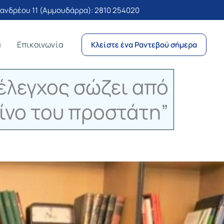
νδρέου 11 (Αμμουδάρρα):
2810 254020
α
Επικοινωνία
Κλείστε ένα Ραντεβού σήμερα
έλεγχος σώζει από
ίνο του προστάτη”