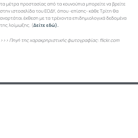
τα μέτρα προστασίας από τα κουνούπια μπορείτε να βρείτε
στην ιστοσελίδα του ΕΟΔΥ, όπου -επίσης- κάθε Τρίτη θα
αναρτάται έκθεση με τα τρέχοντα επιδημιολογικά δεδομένα
της λοίμωξης. (
Δείτε εδώ).
>>> Πηγή της χαρακρηριστικής φωτογραφίας: flickr.com
Διαγνωστικά
Εγγραφή
support@knslab.gr
Τμήματα
στο
F
I
X
L
newsletter
a
n
-
i
Μικροβιολογικό