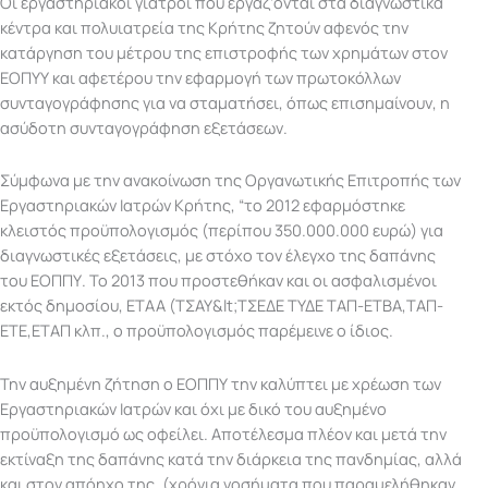
Οι εργαστηριακοί γιατροί που εργαζ’ονται στα διαγνωστικά
κέντρα και πολυιατρεία της Κρήτης ζητούν αφενός την
κατάργηση του μέτρου της επιστροφής των χρημάτων στον
ΕΟΠΥΥ και αφετέρου την εφαρμογή των πρωτοκόλλων
συνταγογράφησης για να σταματήσει, όπως επισημαίνουν, η
ασύδοτη συνταγογράφηση εξετάσεων.
Σύμφωνα με την ανακοίνωση της Οργανωτικής Επιτροπής των
Εργαστηριακών Ιατρών Κρήτης, “το 2012 εφαρμόστηκε
κλειστός προϋπολογισμός (περίπου 350.000.000 ευρώ) για
διαγνωστικές εξετάσεις, με στόχο τον έλεγχο της δαπάνης
του ΕΟΠΠΥ. Το 2013 που προστεθήκαν και οι ασφαλισμένοι
εκτός δημοσίου, ΕΤΑΑ (ΤΣΑΥ&lt;ΤΣΕΔΕ ΤΥΔΕ ΤΑΠ-ΕΤΒΑ,ΤΑΠ-
ΕΤΕ,ΕΤΑΠ κλπ., ο προϋπολογισμός παρέμεινε ο ίδιος.
Την αυξημένη ζήτηση ο ΕΟΠΠΥ την καλύπτει με χρέωση των
Εργαστηριακών Ιατρών και όχι με δικό του αυξημένο
προϋπολογισμό ως οφείλει. Αποτέλεσμα πλέον και μετά την
εκτίναξη της δαπάνης κατά την διάρκεια της πανδημίας, αλλά
και στον απόηχο της, (χρόνια νοσήματα που παραμελήθηκαν,