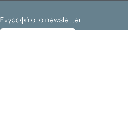
Εγγραφή στο newsletter
Αποδέχομαι τους
όρους χρήσης και την πολιτική
απορρήτου
Εγγραφή