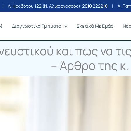
| Λ. Ηροδότου 122 (Ν. Αλικαρνασσός):
2810 222210
| Α. Παπα
οί
Διαγνωστικά Τμήματα
Σχετικά Με Εμάς
Νέ
νευστικού και πως να τ
– Άρθρο της κ