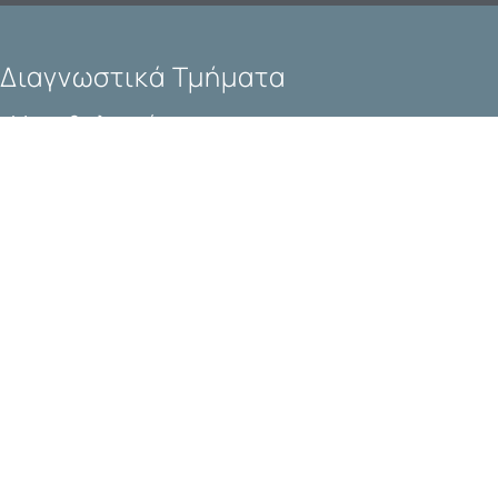
Διαγνωστικά Τμήματα
Μικροβιολογικό
Ακτινογραφία
Μαστογραφία
Μέτρηση Οστικής Πυκνότητας
Υπέρηχοι - Υπέρηχοι Καρδιάς - Τρίπλεξ
Πολιτική Κατά Του Εργασιακού Εκφοβισμού
|
Πολιτική
Απορρήτου