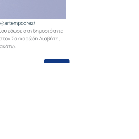
/@artempodrez/
είου έδωσε στη δημοσιότητα
 στον Σακχαρώδη Διαβήτη,
ρακάτω.
Λήψη
Διαγνωστικά Τμήματα