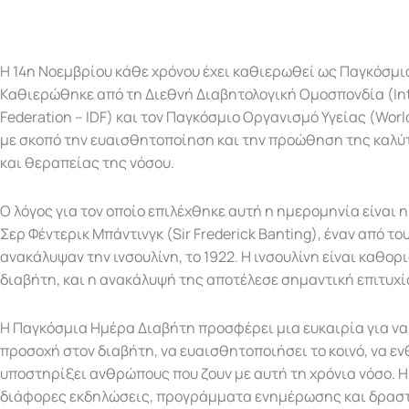
Η 14η Νοεμβρίου κάθε χρόνου έχει καθιερωθεί ως Παγκόσμι
Καθιερώθηκε από τη Διεθνή Διαβητολογική Ομοσπονδία (Int
Federation – IDF) και τον Παγκόσμιο Οργανισμό Υγείας (Worl
με σκοπό την ευαισθητοποίηση και την προώθηση της καλ
και θεραπείας της νόσου.
Ο λόγος για τον οποίο επιλέχθηκε αυτή η ημερομηνία είναι 
Σερ Φέντερικ Μπάντινγκ (Sir Frederick Banting), έναν από τ
ανακάλυψαν την ινσουλίνη, το 1922. Η ινσουλίνη είναι καθορι
διαβήτη, και η ανακάλυψή της αποτέλεσε σημαντική επιτυχί
Η Παγκόσμια Ημέρα Διαβήτη προσφέρει μια ευκαιρία για να
προσοχή στον διαβήτη, να ευαισθητοποιήσει το κοινό, να εν
υποστηρίξει ανθρώπους που ζουν με αυτή τη χρόνια νόσο. 
διάφορες εκδηλώσεις, προγράμματα ενημέρωσης και δραστ