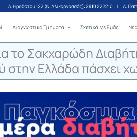
| Λ. Ηροδότου 122 (Ν. Αλικαρνασσός):
2810 222210
| Α. Παπα
οί
Διαγνωστικά Τμήματα
Σχετικά Με Εμάς
Νέ
α το Σακχαρώδη Διαβήτη
 στην Ελλάδα πάσχει χωρ