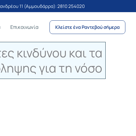
νδρέου 11 (Αμμουδάρρα):
2810 254020
α
Επικοινωνία
Κλείστε ένα Ραντεβού σήμερα
ς κινδύνου και τα
ληψης για τη νόσο