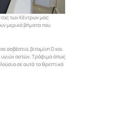
ητας των Κέντρων μας
ουν μερικά βήματα που
ε ασβέστιο, βιταμίνη D και
η υγιών οστών. Τρόφιμα όπως
πλούσια σε αυτά τα θρεπτικά
 η κολύμβηση, το τρέξιμο και
ης δύναμης και της
λωση αλκοόλ:
Το κάπνισμα και
ίνδυνο εμφάνισης