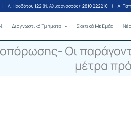
| Λ. Ηροδότου 122 (Ν. Αλικαρνασσός):
2810 222210
| Α. Παπα
οί
Διαγνωστικά Τμήματα
Σχετικά Με Εμάς
Νέ
οπόρωσης- Οι παράγοντε
μέτρα πρό