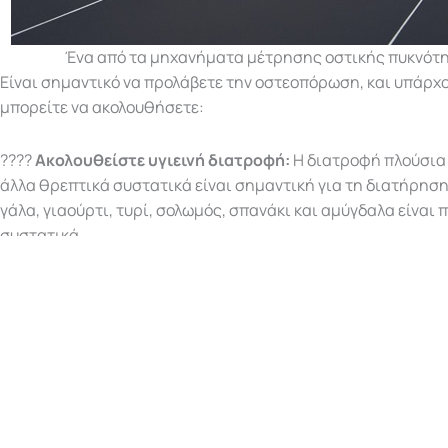
Ένα από τα μηχανήματα μέτρησης οστικής πυκνότ
Είναι σημαντικό να προλάβετε την οστεοπόρωση, και υπάρχ
μπορείτε να ακολουθήσετε:
????
Ακολουθείστε υγιεινή διατροφή:
Η διατροφή πλούσια σ
άλλα θρεπτικά συστατικά είναι σημαντική για τη διατήρησ
γάλα, γιαούρτι, τυρί, σολωμός, σπανάκι και αμύγδαλα είναι 
συστατικά.
????
Πρακτική άσκηση:
Η σωματική άσκηση, όπως η βάδιση,
η γυμναστική με βάρη, μπορεί να βοηθήσει στη διατήρηση τ
πυκνότητας των οστών.
????
Αποφύγετε το κάπνισμα και την υπερβολική κατανά
η υπερβολική κατανάλωση αλκοόλ μπορεί να αυξήσουν τον κ
οστεοπόρωσης.