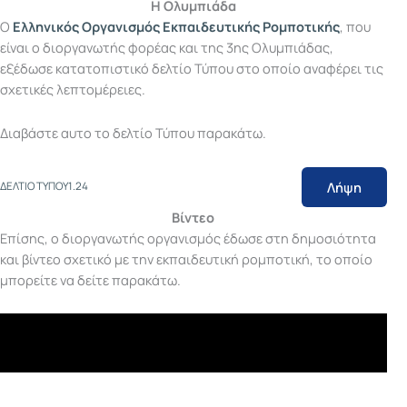
Η Ολυμπιάδα
Ο
Ελληνικός Οργανισμός Εκπαιδευτικής Ρομπο
τικής
, που
είναι ο διοργανωτής φορέας και της 3ης Ολυμπιάδας,
εξέδωσε κατατοπιστικό δελτίο Τύπου στο οποίο αναφέρει τις
σχετικές λεπτομέρειες.
Διαβάστε αυτο το δελτίο Τύπου παρακάτω.
Λήψη
ΔΕΛΤΙΟ ΤΥΠΟΥ1.24
Βίντεο
Επίσης, ο διοργανωτής οργανισμός έδωσε στη δημοσιότητα
και βίντεο σχετικό με την εκπαιδευτική ρομποτική, το οποίο
μπορείτε να δείτε παρακάτω.