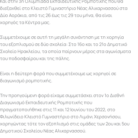
Και στην 3η Ολυμπιάδα Εκπαιδευτικής Ρομποτικής που θα
διεξαχθεί στο Κλειστό Γυμναστήριο Νέας Αλικαρνασσού στα
Δύο Αοράκια, από τις 26 έως τις 29 του μήνα, θα είναι
χορηγός τα Κέντρα μας.
Συμμετέχουμε σε αυτή τη μεγάλη συνάντηση με τη χορηγία
του εξοπλισμού σε δύο σχολεία: Στο 16ο και το 21ο Δημοτικό
Σχολείο Ηρακλείου, τα οποία παίρνουν μέρος στα αγωνίσματα
του ποδοσφαίρου και της πάλης.
Είναι η δεύτερη φορά που συμμετέχουμε ως χορηγοί σε
διαγωνισμό ρομποτικής.
Την προηγούμενη φορά είχαμε συμμετάσχει στον 1ο Διεθνή
Διαγωνισμό Εκπαιδευτικής Ρομποτικής που
πραγματοποιήθηκε στις 11 και 12 Ιουνίου του 2022, στο
Φιλωνίδειο Κλειστό Γυμναστήριο στο Λιμάνι Χερσονήσου,
χορηγώντας τότε τον εξοπλισμό στις ομάδες των 2ου και 5ου
Δημοτικού Σχολείου Νέας Αλικαρνασσού.