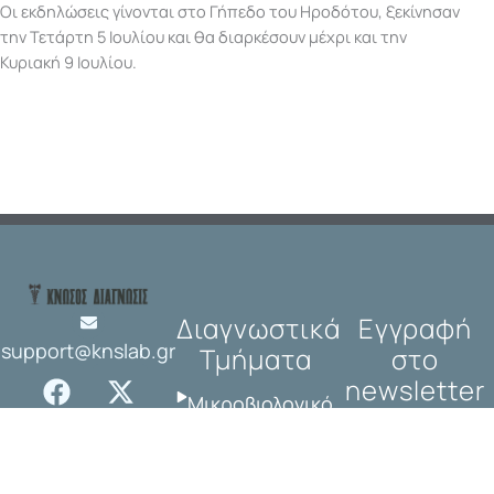
Οι εκδηλώσεις γίνονται στο Γήπεδο του Ηροδότου, ξεκίνησαν
την Τετάρτη 5 Ιουλίου και θα διαρκέσουν μέχρι και την
Κυριακή 9 Ιουλίου.
Διαγνωστικά
Εγγραφή
support@knslab.gr
Τμήματα
στο
F
I
X
L
newsletter
a
n
-
i
Μικροβιολογικό
c
s
t
n
Ακτινογραφία
e
t
w
k
Μαστογραφία
b
a
i
e