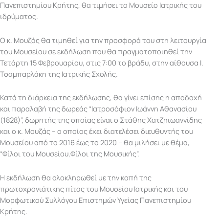
Πανεπιστημίου Κρήτης, θα τιμήσει το Μουσείο Ιατρικής του
ιδρύματος.
Ο κ. Μουζάς θα τιμηθεί για την προσφορά του στη λειτουργία
του Μουσείου σε εκδήλωση που θα πραγματοποιηθεί την
Τετάρτη 15 Φεβρουαρίου, στις 7:00 το βράδυ, στην αίθουσα Ι.
Τσαμπαρλάκη της Ιατρικής Σχολής.
Κατά τη διάρκεια της εκδήλωσης, θα γίνει επίσης η αποδοχή
και παραλαβή της δωρεάς “Ιατροσόφιον Ιωάννη Αθανασίου
(1828)”, δωρητής της οποίας είναι ο Στάθης Χατζηιωαννίδης
και ο κ. Μουζάς – ο οποίος έχει διατελέσει διευθυντής του
Μουσείου από το 2016 έως το 2020 – θα μιλήσει με θέμα,
“Φίλοι του Μουσείου,Φίλοι της Μουσικής”.
Η εκδήλωση θα ολοκληρωθεί με την κοπή της
πρωτοχρονιάτικης πίτας του Μουσείου Ιατρικής και του
Μορφωτικού Συλλόγου Επιστημών Υγείας Πανεπιστημίου
Κρήτης.