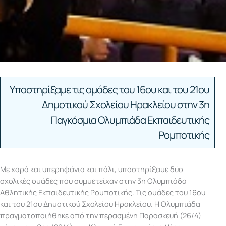
Υποστηρίξαμε τις ομάδες του 16ου και του 21ου
Δημοτικού Σχολείου Ηρακλείου στην 3η
Παγκόσμια Ολυμπιάδα Εκπαιδευτικής
Ρομποτικής
Με χαρά και υπερηφάνια και πάλι, υποστηρίξαμε δύο
σχολικές ομάδες που συμμετείχαν στην 3η Ολυμπιάδα
Αθλητικής Εκπαιδευτικής Ρομποτικής. Τις ομάδες του 16ου
και του 21ου Δημοτικού Σχολείου Ηρακλείου. Η Ολυμπιάδα
πραγματοποιήθηκε από την περασμένη Παρασκευή (26/4)