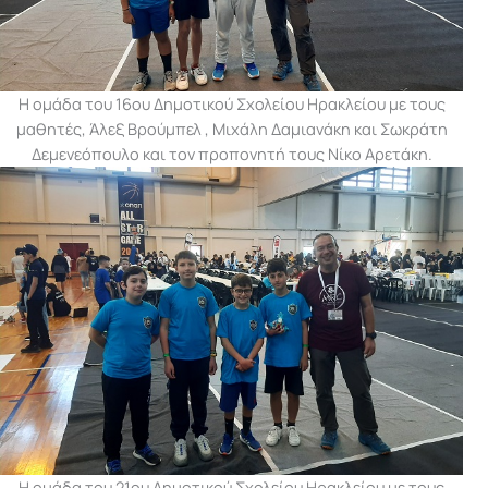
Η ομάδα του 16ου Δημοτικού Σχολείου Ηρακλείου με τους
μαθητές, Άλεξ Βρούμπελ , Μιχάλη Δαμιανάκη και Σωκράτη
Δεμενεόπουλο και τον προπονητή τους Νίκο Αρετάκη.
Η ομάδα του 21ου Δημοτικού Σχολείου Ηρακλείου με τους