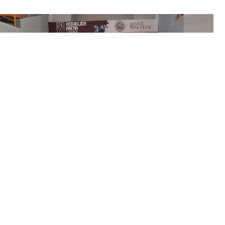
Το μπάνερ των Κέντρων μας στο χώρο φωτογράφισης της 3ης
Παγκόσμιας Ολυμπιάδας Εκπαιδευτικής Ρομποτικής
Τα “Κνωσός Διάγνωσις” εκφράζουν τις θερμά τους
συγχαρητήρια σε όλους όσους συμμετείχαν καθώς και στους
διοργανωτές για την επιτυχημένη διεξαγωγή των αγώνων,
αλλά και της παράλληλης έκθεσης κρητικών προϊόντων και