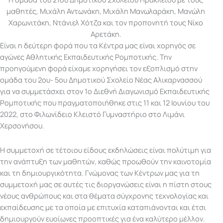
μαθητές, Μιχάλη Αντωνάκη, Μιχάλη Μανωλαράκη, Μανώλη
Χαρωνιτάκη, Ντάνιελ Χότζα και τον προπονητή τους Νίκο
Αρετάκη.
Είναι η δεύτερη φορά που τα Κέντρα μας είναι χορηγός σε
αγώνες Αθλητικής Εκπαιδευτικής Ρομποτικής. Την
προηγούμενη φορά είχαμε χορηγήσει τον εξοπλισμό στην
ομάδα του 2ου- 5ου Δημοτικού Σχολείο Νέας Αλικαρνασσού
για να συμμετάσχει στον 1ο Διεθνή Διαγωνισμό Εκπαιδευτικής
Ρομποτικής που πραγματοποιήθηκε στις 11 και 12 Ιουνίου του
2022, στο Φιλωνίδειο Κλειστό Γυμναστήριο στο Λιμάνι
Χερσονήσου.
Η συμμετοχή σε τέτοιου είδους εκδηλώσεις είναι πολύτιμη για
την ανάπτυξη των μαθητών, καθώς προωθούν την καινοτομία
και τη δημιουργικότητα. Γνώμονας των Κέντρων μας για τη
συμμετοχή μας σε αυτές τις διοργανώσεις είναι η πίστη στους
νέους ανθρώπους και στα θέματα σύγχρονης τεχνολογίας και
εκπαίδευσης με τα οποία με επιτυχία καταπιάνονται και έτσι
δημιουργούν ευοίωνες προοπτικές για ένα καλύτερο μέλλον.