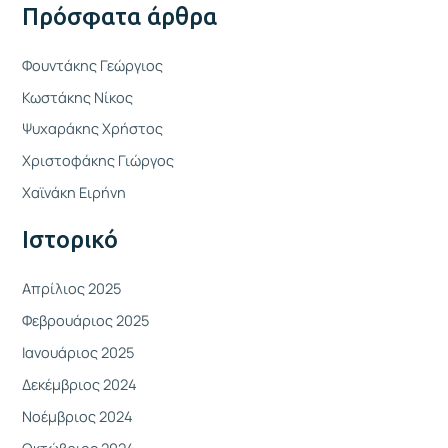
Πρόσφατα άρθρα
α
ζ
Φουντάκης Γεώργιος
ή
Κωστάκης Νίκος
τ
Ψυχαράκης Χρήστος
η
Χριστοφάκης Γιώργος
σ
η
Χαϊνάκη Ειρήνη
γ
Ιστορικό
ι
α
Απρίλιος 2025
:
Φεβρουάριος 2025
Ιανουάριος 2025
Δεκέμβριος 2024
Νοέμβριος 2024
Οκτώβριος 2024