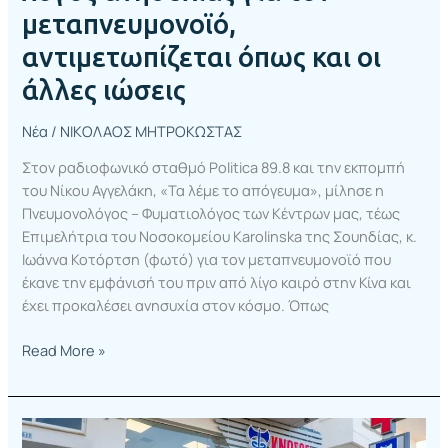
μεταπνευμονοϊό,
αντιμετωπίζεται όπως και οι
άλλες ιώσεις
Νέα
/
ΝΙΚΟΛΑΟΣ ΜΗΤΡΟΚΩΣΤΑΣ
Στον ραδιοφωνικό σταθμό Politica 89.8 και την εκπομπή
του Νίκου Αγγελάκη, «Τα λέμε το απόγευμα», μίλησε η
Πνευμονολόγος – Φυματιολόγος των Κέντρων μας, τέως
Επιμελήτρια του Νοσοκομείου Karolinska της Σουηδίας, κ.
Ιωάννα Κοτόρτση (φωτό) για τον μεταπνευμονοϊό που
έκανε την εμφάνισή του πριν από λίγο καιρό στην Κίνα και
έχει προκαλέσει ανησυχία στον κόσμο. Όπως
Read More »
Νέο