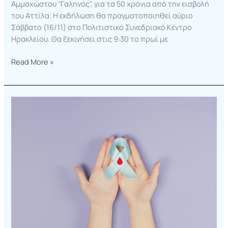
Αμμοχώστου “Γαληνός”, για τα 50 χρόνια από την εισβολή
του Αττίλα. Η εκδήλωση θα πραγματοποιηθεί αύριο
Σάββατο (16/11) στο Πολιτιστικό Συνεδριακό Κέντρο
Ηρακλείου. Θα ξεκινήσει στις 9:30 το πρωί με
Read More »
Παγκόσμια
Ημέρα
Διαβήτη:
Το
50%
των
ασθενών
δεν
γνωρίζουν
ότι
πάσχουν