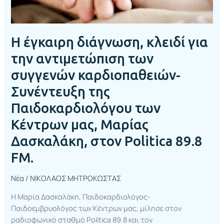
συγγενών
καρδιοπαθειών-
Συνέντευξη
Η έγκαιρη διάγνωση, κλειδί για
της
Παιδοκαρδιολόγου
την αντιμετώπιση των
των
συγγενών καρδιοπαθειών-
Κέντρων
μας,
Συνέντευξη της
Μαρίας
Παιδοκαρδιολόγου των
Δασκαλάκη,
στον
Κέντρων μας, Μαρίας
Politica
Δασκαλάκη, στον Politica 89.8
89.8
FM.
FM.
Νέα
/
ΝΙΚΟΛΑΟΣ ΜΗΤΡΟΚΩΣΤΑΣ
Η Μαρία Δασκαλάκη, Παιδοκαρδιολόγος-
Παιδοεμβρυολόγος των Κέντρων μας, μίλησε στον
ραδιοφωνικό σταθμό Politica 89.8 και τον