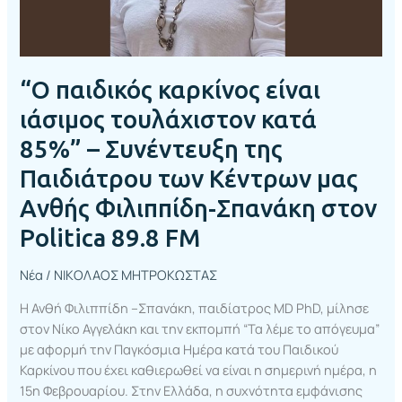
Συνέντευξη
της
Παιδιάτρου
των
“Ο παιδικός καρκίνος είναι
Κέντρων
μας
ιάσιμος τουλάχιστον κατά
Ανθής
85%” – Συνέντευξη της
Φιλιππίδη-
Παιδιάτρου των Κέντρων μας
Σπανάκη
στον
Ανθής Φιλιππίδη-Σπανάκη στον
Politica
Politica 89.8 FM
89.8
FM
Νέα
/
ΝΙΚΟΛΑΟΣ ΜΗΤΡΟΚΩΣΤΑΣ
Η Ανθή Φιλιππίδη –Σπανάκη, παιδίατρος MD PhD, μίλησε
στον Νίκο Αγγελάκη και την εκπομπή “Τα λέμε το απόγευμα”
με αφορμή την Παγκόσμια Ημέρα κατά του Παιδικού
Καρκίνου που έχει καθιερωθεί να είναι η σημερινή ημέρα, η
15η Φεβρουαρίου. Στην Ελλάδα, η συχνότητα εμφάνισης