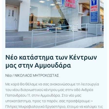
κατάστημα
των
Κέντρων
μας
στην
Αμμουδάρα
Νέο κατάστημα των Κέντρων
μας στην Αμμουδάρα
Νέα
/
ΝΙΚΟΛΑΟΣ ΜΗΤΡΟΚΩΣΤΑΣ
Με χαρά θα θέλαμε να σας ανακοινώσουμε τη λειτουργία
του νέου διαγνωστικού κέντρου μας στην οδό Ανδρέα
Παπανδρέου 11, στην Αμμουδάρα. Στο νέο μας
υποκατάστημα, προς το παρόν, σας προσφέρουμε:•
Πλήρες Μικροβιολογικό Εργαστήριο, έτοιμο να καλύψει τις