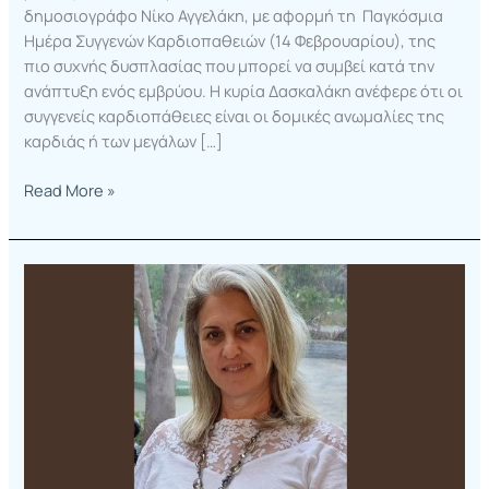
δημοσιογράφο Νίκο Αγγελάκη, με αφορμή τη Παγκόσμια
Ημέρα Συγγενών Καρδιοπαθειών (14 Φεβρουαρίου), της
πιο συχνής δυσπλασίας που μπορεί να συμβεί κατά την
ανάπτυξη ενός εμβρύου. Η κυρία Δασκαλάκη ανέφερε ότι οι
συγγενείς καρδιοπάθειες είναι οι δομικές ανωμαλίες της
καρδιάς ή των μεγάλων […]
Read More »
“Ο
παιδικός
καρκίνος
είναι
ιάσιμος
τουλάχιστον
κατά
85%”
–