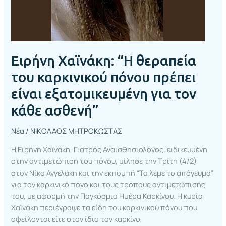
ασθενή”
Ειρήνη Χαϊνάκη: “Η θεραπεία
του καρκινικού πόνου πρέπει
είναι εξατομικευμένη για τον
κάθε ασθενή”
Νέα
/
ΝΙΚΟΛΑΟΣ ΜΗΤΡΟΚΩΣΤΑΣ
Η Ειρήνη Χαϊνάκη, Γιατρός Αναισθησιολόγος, ειδικευμένη
στην αντιμετώπιση του πόνου, μίλησε την Τρίτη (4/2)
στον Νίκο Αγγελάκη και την εκπομπή “Τα λέμε το απόγευμα”
για τον καρκινικό πόνο και τους τρόπους αντιμετώπισής
του, με αφορμή την Παγκόσμια Ημέρα Καρκίνου. Η κυρία
Χαϊνάκη περιέγραψε τα είδη του καρκινικού πόνου που
οφείλονται είτε στον ίδιο τον καρκίνο,