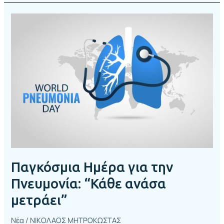
Παγκόσμια
Ημέρα
για
την
Πνευμονία:
“Κάθε
ανάσα
μετράει”
Παγκόσμια Ημέρα για την
Πνευμονία: “Κάθε ανάσα
μετράει”
Νέα
/
ΝΙΚΟΛΑΟΣ ΜΗΤΡΟΚΩΣΤΑΣ