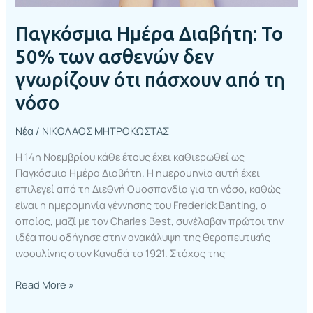
από
τη
Παγκόσμια Ημέρα Διαβήτη: Το
νόσο
50% των ασθενών δεν
γνωρίζουν ότι πάσχουν από τη
νόσο
Νέα
/
ΝΙΚΟΛΑΟΣ ΜΗΤΡΟΚΩΣΤΑΣ
Η 14η Νοεμβρίου κάθε έτους έχει καθιερωθεί ως
Παγκόσμια Ημέρα Διαβήτη. Η ημερομηνία αυτή έχει
επιλεγεί από τη Διεθνή Ομοσπονδία για τη νόσο, καθώς
είναι η ημερομηνία γέννησης του Frederick Banting, ο
οποίος, μαζί με τον Charles Best, συνέλαβαν πρώτοι την
ιδέα που οδήγησε στην ανακάλυψη της θεραπευτικής
ινσουλίνης στον Καναδά το 1921. Στόχος της
Read More »