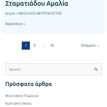
Σταματιάδου Αμαλία
Ιατροί
/
ΝΙΚΟΛΑΟΣ ΜΗΤΡΟΚΩΣΤΑΣ
Read More »
1
2
…
16
Επόμενο
→
Α
ν
Πρόσφατα άρθρα
α
ζ
Φουντάκης Γεώργιος
ή
Κωστάκης Νίκος
τ