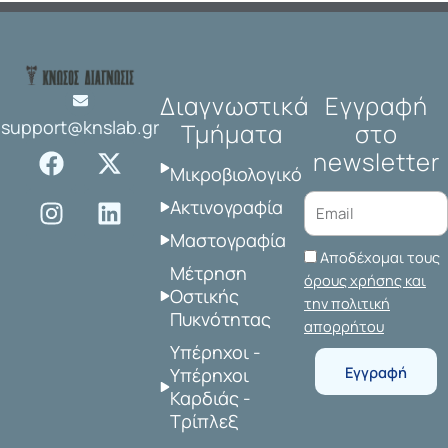
Διαγνωστικά
Εγγραφή
support@knslab.gr
Τμήματα
στο
F
I
X
L
newsletter
a
n
-
i
Μικροβιολογικό
c
s
t
n
Ακτινογραφία
e
t
w
k
Μαστογραφία
b
a
i
e
Αποδέχομαι τους
o
g
t
d
Μέτρηση
όρους χρήσης και
o
r
t
i
Οστικής
την πολιτική
Πυκνότητας
k
a
e
n
απορρήτου
m
r
Υπέρηχοι -
Εγγραφή
Υπέρηχοι
Καρδιάς -
Τρίπλεξ