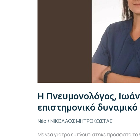
Κοτόρτση,
στο
επιστημονικό
δυναμικό
των
Κέντρων
μας
Η Πνευμονολόγος, Ιωάν
επιστημονικό δυναμικό
Νέα
/
ΝΙΚΟΛΑΟΣ ΜΗΤΡΟΚΩΣΤΑΣ
Με νέα γιατρό εμπλουτίστηκε πρόσφατα το 