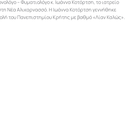
νολόγο – Φυματιολόγο κ. Ιωάννα Κοτόρτση, το ιατρείο
 στη Νέα Αλικαρνασσό. Η Ιωάννα Κοτόρτση γεννήθηκε
χολή του Πανεπιστημίου Κρήτης με βαθμό «Λίαν Καλώς».