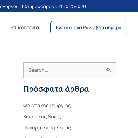
νδρέου 11 (Αμμουδάρρα):
2810 254020
α
Επικοινωνία
Κλείστε ένα Ραντεβού σήμερα
Α
ν
Πρόσφατα άρθρα
α
ζ
Φουντάκης Γεώργιος
ή
Κωστάκης Νίκος
τ
Ψυχαράκης Χρήστος
η