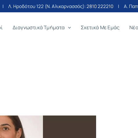
| Λ. Ηροδότου 122 (Ν. Αλικαρνασσός):
2810 222210
| Α. Παπα
οί
Διαγνωστικά Τμήματα
Σχετικά Με Εμάς
Νέ