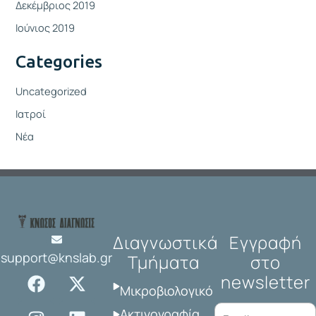
Δεκέμβριος 2019
Ιούνιος 2019
Categories
Uncategorized
Ιατροί
Νέα
Διαγνωστικά
Εγγραφή
support@knslab.gr
Τμήματα
στο
F
I
X
L
newsletter
a
n
-
i
Μικροβιολογικό
c
s
t
n
Ακτινογραφία