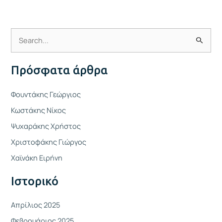
Α
ν
Πρόσφατα άρθρα
α
ζ
Φουντάκης Γεώργιος
ή
Κωστάκης Νίκος
τ
Ψυχαράκης Χρήστος
η
Χριστοφάκης Γιώργος
σ
η
Χαϊνάκη Ειρήνη
γ
Ιστορικό
ι
α
Απρίλιος 2025
:
Φεβρουάριος 2025