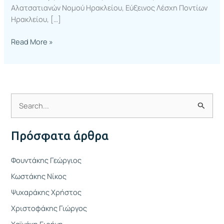
Αλατσατιανών Νομού Ηρακλείου, Εύξεινος Λέσχη Ποντίων
Ηρακλείου, […]
Read More »
Α
ν
Πρόσφατα άρθρα
α
ζ
Φουντάκης Γεώργιος
ή
Κωστάκης Νίκος
τ
Ψυχαράκης Χρήστος
η
Χριστοφάκης Γιώργος
σ
η
Χαϊνάκη Ειρήνη