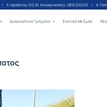
| Λ. Ηροδότου 122 (Ν. Αλικαρνασσός):
2810 222210
| Α. Παπα
οί
Διαγνωστικά Τμήματα
Σχετικά Με Εμάς
Νέ
πατος