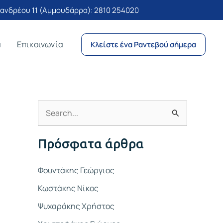
νδρέου 11 (Αμμουδάρρα):
2810 254020
α
Επικοινωνία
Κλείστε ένα Ραντεβού σήμερα
Α
ν
Πρόσφατα άρθρα
α
ζ
Φουντάκης Γεώργιος
ή
Κωστάκης Νίκος
τ
Ψυχαράκης Χρήστος
η