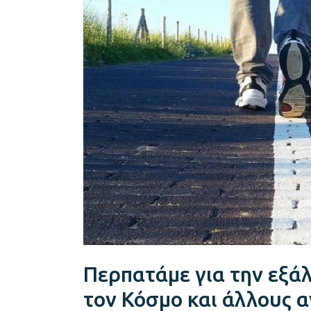
εξάλειψη
της
πολιομυελίτιδας
από
τον
Κόσμο
και
άλλους
ανθρωπιστικούς
σκοπούς
Περπατάμε για την εξάλ
τον Κόσμο και άλλους 