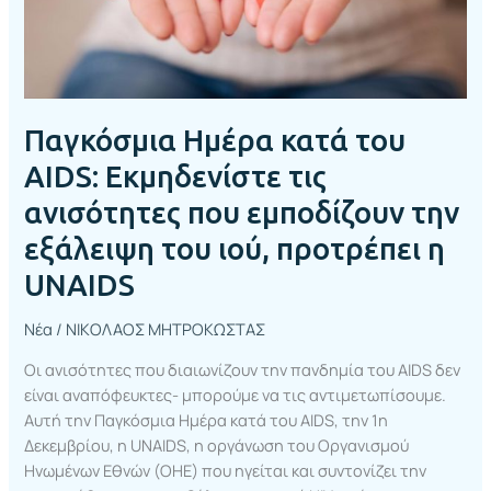
που
εμποδίζουν
την
εξάλειψη
του
Παγκόσμια Ημέρα κατά του
ιού,
προτρέπει
AIDS: Εκμηδενίστε τις
η
ανισότητες που εμποδίζουν την
UNAIDS
εξάλειψη του ιού, προτρέπει η
UNAIDS
Νέα
/
ΝΙΚΟΛΑΟΣ ΜΗΤΡΟΚΩΣΤΑΣ
Οι ανισότητες που διαιωνίζουν την πανδημία του AIDS δεν
είναι αναπόφευκτες- μπορούμε να τις αντιμετωπίσουμε.
Αυτή την Παγκόσμια Ημέρα κατά του AIDS, την 1η
Δεκεμβρίου, η UNAIDS, η οργάνωση του Οργανισμού
Ηνωμένων Εθνών (ΟΗΕ) που ηγείται και συντονίζει την