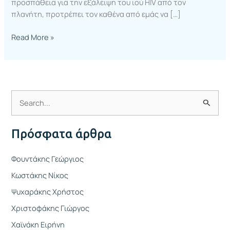
προσπάθεια για την εξάλειψη του ιού HIV από τον
πλανήτη, προτρέπει τον καθένα από εμάς να […]
Read More »
Α
ν
Πρόσφατα άρθρα
α
ζ
Φουντάκης Γεώργιος
ή
Κωστάκης Νίκος
τ
Ψυχαράκης Χρήστος
η
Χριστοφάκης Γιώργος
σ
η
Χαϊνάκη Ειρήνη