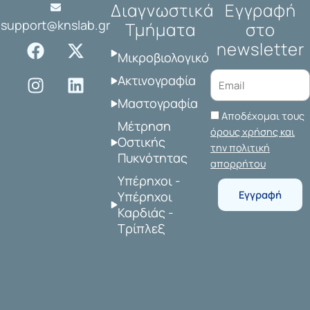
Διαγνωστικά
Εγγραφή
support@knslab.gr
Τμήματα
στο
F
I
X
L
newsletter
a
n
-
i
Μικροβιολογικό
c
s
t
n
Ακτινογραφία
e
t
w
k
Μαστογραφία
b
a
i
e
Αποδέχομαι τους
o
g
t
d
Μέτρηση
όρους χρήσης και
o
r
t
i
Οστικής
την πολιτική
Πυκνότητας
k
a
e
n
απορρήτου
m
r
Υπέρηχοι -
Εγγραφή
Υπέρηχοι
Καρδιάς -
Τρίπλεξ