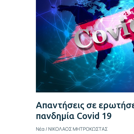
με
την
πανδημία
Covid
19
Απαντήσεις σε ερωτήσε
πανδημία Covid 19
Νέα
/
ΝΙΚΟΛΑΟΣ ΜΗΤΡΟΚΩΣΤΑΣ