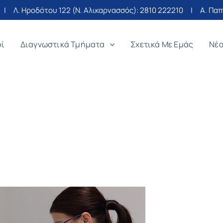
| Λ. Ηροδότου 122 (Ν. Αλικαρνασσός):
2810 222210
| Α. Παπα
οί
Διαγνωστικά Τμήματα
Σχετικά Με Εμάς
Νέ