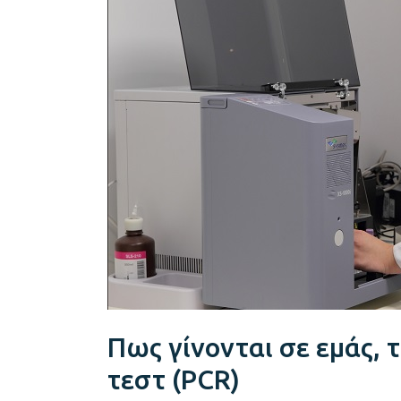
εμάς,
το
covid
test
και
το
μοριακό
τεστ
(PCR)
Πως γίνονται σε εμάς, τ
τεστ (PCR)