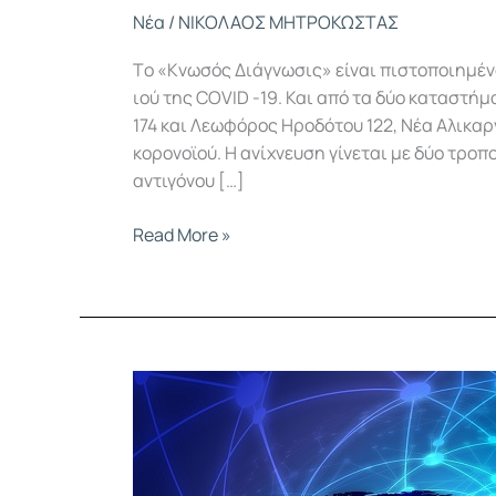
Νέα
/
ΝΙΚΟΛΑΟΣ ΜΗΤΡΟΚΩΣΤΑΣ
Τo «Κνωσός Διάγνωσις» είναι πιστοποιημέν
ιού της COVID -19. Και από τα δύο καταστ
174 και Λεωφόρος Ηροδότου 122, Νέα Αλικα
κορονοϊού. Η ανίχνευση γίνεται με δύο τροπ
αντιγόνου […]
Read More »
Απαντήσεις
σε
ερωτήσεις
πολιτών
σχετικά