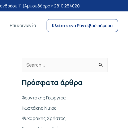
νδρέου 11 (Αμμουδάρρα):
2810 254020
α
Επικοινωνία
Κλείστε ένα Ραντεβού σήμερα
Α
ν
Πρόσφατα άρθρα
α
ζ
Φουντάκης Γεώργιος
ή
Κωστάκης Νίκος
τ
Ψυχαράκης Χρήστος
η