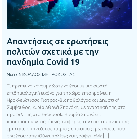
Covid
19
Απαντήσεις σε ερωτήσεις
πολιτών σχετικά με την
πανδημία Covid 19
Νέα
/
ΝΙΚΟΛΑΟΣ ΜΗΤΡΟΚΩΣΤΑΣ
Τι πρέπει να κάνουμε ώστε να έχουμε μια σωστή
επιδημιολογική εικόνα για τη χώρα επισημαίνει, η
Ηρακλειώτισσα Γιατρός-Βιοπαθολόγος και Δημοτική
Σύμβουλος, κυρία Αθηνά Σπανάκη, με ανάρτησή της στο
προφίλ της στο Facebook. Η κυρία Σπανάκη,
χρησιμοποιώντας, όπως αναφέρει, την επιστημονική της
εμπειρία απαντάει σε καίριες, επίκαιρες ερωτήσεις που
της έχουν απευθύνει πολίτες και γράφει: «Με […]