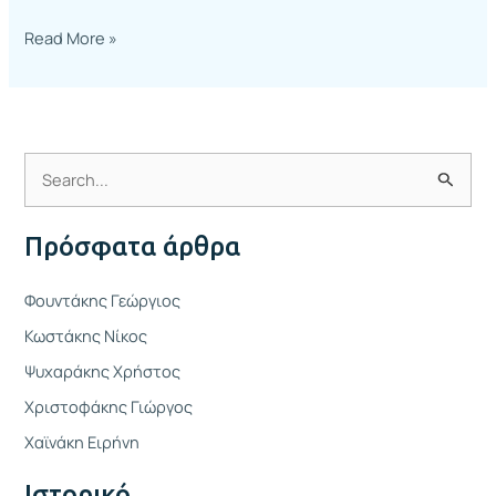
Read More »
Α
ν
Πρόσφατα άρθρα
α
ζ
Φουντάκης Γεώργιος
ή
Κωστάκης Νίκος
τ
Ψυχαράκης Χρήστος
η
Χριστοφάκης Γιώργος
σ
η
Χαϊνάκη Ειρήνη
γ
Ιστορικό