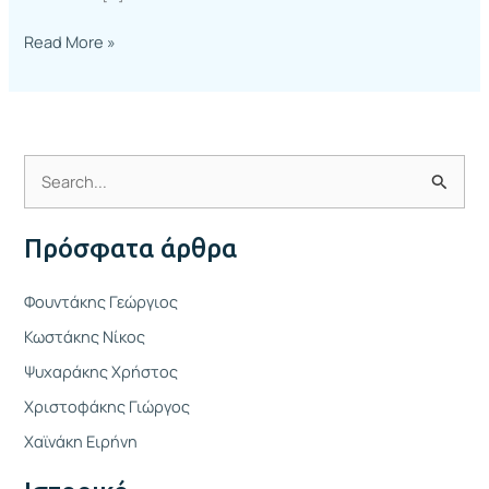
Read More »
Α
ν
Πρόσφατα άρθρα
α
ζ
Φουντάκης Γεώργιος
ή
Κωστάκης Νίκος
τ
Ψυχαράκης Χρήστος
η
Χριστοφάκης Γιώργος
σ
η
Χαϊνάκη Ειρήνη
γ