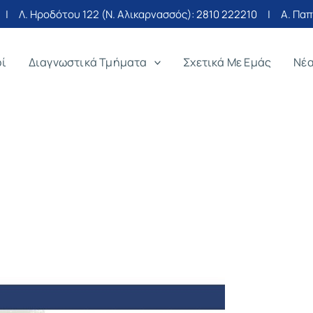
| Λ. Ηροδότου 122 (Ν. Αλικαρνασσός):
2810 222210
| Α. Παπα
οί
Διαγνωστικά Τμήματα
Σχετικά Με Εμάς
Νέ