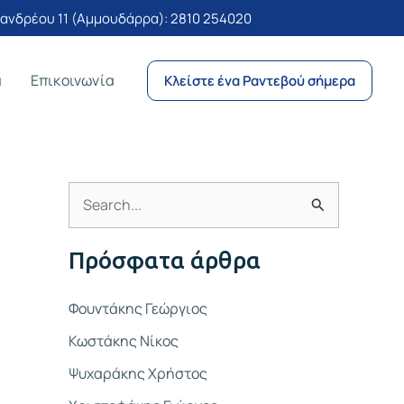
νδρέου 11 (Αμμουδάρρα):
2810 254020
α
Επικοινωνία
Κλείστε ένα Ραντεβού σήμερα
Α
ν
Πρόσφατα άρθρα
α
ζ
Φουντάκης Γεώργιος
ή
Κωστάκης Νίκος
τ
Ψυχαράκης Χρήστος
η