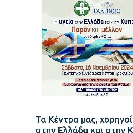
χορηγοί
στην
εκδήλωση
“Η
Υγεία
στην
Ελλάδα
και
στην
Κύπρο”
Τα Κέντρα μας, χορηγο
στην Ελλάδα και στην 