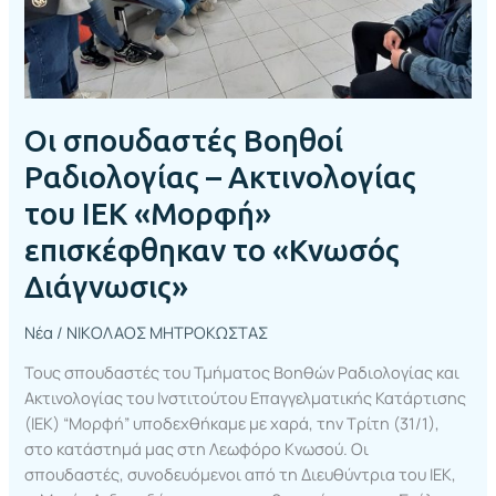
«Μορφή»
επισκέφθηκαν
το
«Κνωσός
Διάγνωσις»
Οι σπουδαστές Βοηθοί
Ραδιολογίας – Ακτινολογίας
του ΙΕΚ «Μορφή»
επισκέφθηκαν το «Κνωσός
Διάγνωσις»
Νέα
/
ΝΙΚΟΛΑΟΣ ΜΗΤΡΟΚΩΣΤΑΣ
Τους σπουδαστές του Τμήματος Βοηθών Ραδιολογίας και
Ακτινολογίας του Ινστιτούτου Επαγγελματικής Κατάρτισης
(ΙΕΚ) “Μορφή” υποδεχθήκαμε με χαρά, την Τρίτη (31/1),
στο κατάστημά μας στη Λεωφόρο Κνωσού. Οι
σπουδαστές, συνοδευόμενοι από τη Διευθύντρια του ΙΕΚ,