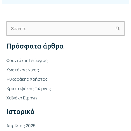
Α
ν
Πρόσφατα άρθρα
α
ζ
Φουντάκης Γεώργιος
ή
Κωστάκης Νίκος
τ
Ψυχαράκης Χρήστος
η
Χριστοφάκης Γιώργος
σ
η
Χαϊνάκη Ειρήνη
γ
Ιστορικό
ι
α
Απρίλιος 2025
: