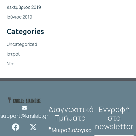
Δεκέμβριος 2019
Ιούνιος 2019
Categories
Uncategorized
Ιατροί
Νέα
Διαγνωστικά
Εγγραφή
support@knslab.gr
Τμήματα
στο
F
I
X
L
newsletter
a
n
-
i
Μικροβιολογικό