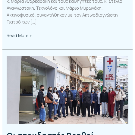
κ. Μαρία Ανδρεαδάκη και τους καθηγητές τους, κ. Στέλιο
Αναγνωστάκη, Τεχνολόγο και Μάριο Μυρωνάκη,
Ακτινοφυσικό, συναντήθηκαν με τον Ακτινοδιαγνώστη
Γιατρό των […]
Read More »
Οι
σπουδαστές
Βοηθοί
Ακτινολόγου
του
ΙΕΚ
“Ακμή”
επισκέφθηκαν
το
ακτινολογικό
εργαστήριο