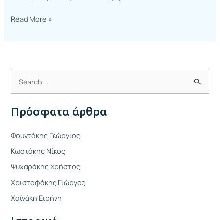
Read More »
Α
ν
Πρόσφατα άρθρα
α
ζ
Φουντάκης Γεώργιος
ή
Κωστάκης Νίκος
τ
Ψυχαράκης Χρήστος
η
Χριστοφάκης Γιώργος
σ
η
Χαϊνάκη Ειρήνη
γ