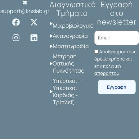
Διαγνωστικά
Εγγραφή
support@knslab.gr
Τμήματα
στο
F
I
X
L
newsletter
a
n
-
i
Μικροβιολογικό
c
s
t
n
Ακτινογραφία
e
t
w
k
Μαστογραφία
b
a
i
e
Αποδέχομαι τους
o
g
t
d
Μέτρηση
όρους χρήσης και
o
r
t
i
Οστικής
την πολιτική
Πυκνότητας
k
a
e
n
απορρήτου
m
r
Υπέρηχοι -
Εγγραφή
Υπέρηχοι
Καρδιάς -
Τρίπλεξ