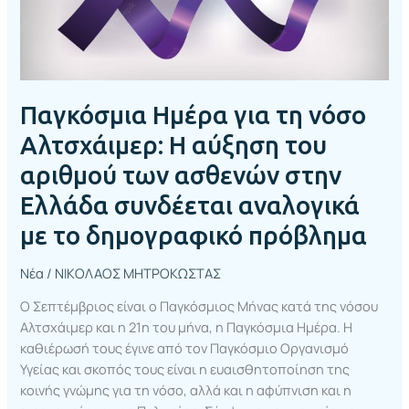
του
αριθμού
των
ασθενών
στην
Παγκόσμια Ημέρα για τη νόσο
Ελλάδα
συνδέεται
Αλτσχάιμερ: Η αύξηση του
αναλογικά
αριθμού των ασθενών στην
με
Ελλάδα συνδέεται αναλογικά
το
δημογραφικό
με το δημογραφικό πρόβλημα
πρόβλημα
Νέα
/
ΝΙΚΟΛΑΟΣ ΜΗΤΡΟΚΩΣΤΑΣ
Ο Σεπτέμβριος είναι ο Παγκόσμιος Μήνας κατά της νόσου
Αλτσχάιμερ και η 21η του μήνα, η Παγκόσμια Ημέρα. Η
καθιέρωσή τους έγινε από τον Παγκόσμιο Οργανισμό
Υγείας και σκοπός τους είναι η ευαισθητοποίηση της
κοινής γνώμης για τη νόσο, αλλά και η αφύπνιση και η