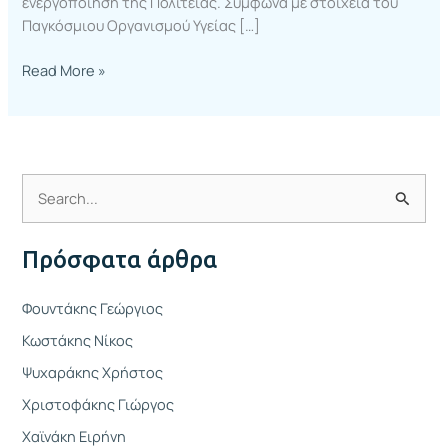
ενεργοποίηση της Πολιτείας. Σύμφωνα με στοιχεία του
Παγκόσμιου Οργανισμού Υγείας […]
Read More »
Α
ν
Πρόσφατα άρθρα
α
ζ
Φουντάκης Γεώργιος
ή
Κωστάκης Νίκος
τ
Ψυχαράκης Χρήστος
η
Χριστοφάκης Γιώργος
σ
η
Χαϊνάκη Ειρήνη