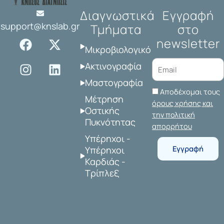
Διαγνωστικά
Εγγραφή
support@knslab.gr
Τμήματα
στο
F
I
X
L
newsletter
a
n
-
i
Μικροβιολογικό
c
s
t
n
Ακτινογραφία
e
t
w
k
Μαστογραφία
b
a
i
e
Αποδέχομαι τους
o
g
t
d
Μέτρηση
όρους χρήσης και
o
r
t
i
Οστικής
την πολιτική
Πυκνότητας
k
a
e
n
απορρήτου
m
r
Υπέρηχοι -
Εγγραφή
Υπέρηχοι
Καρδιάς -
Τρίπλεξ