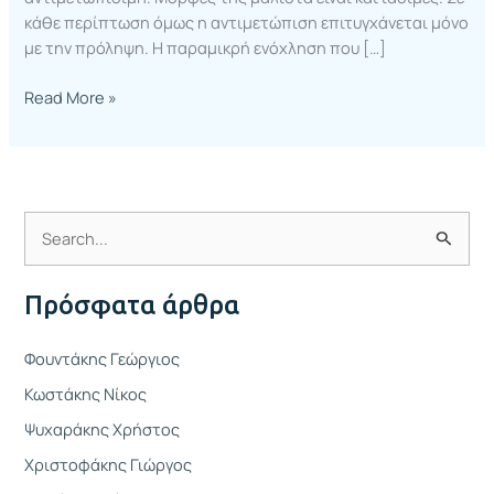
κάθε περίπτωση όμως η αντιμετώπιση επιτυγχάνεται μόνο
με την πρόληψη. Η παραμικρή ενόχληση που […]
Read More »
Α
ν
Πρόσφατα άρθρα
α
ζ
Φουντάκης Γεώργιος
ή
Κωστάκης Νίκος
τ
Ψυχαράκης Χρήστος
η
Χριστοφάκης Γιώργος
σ