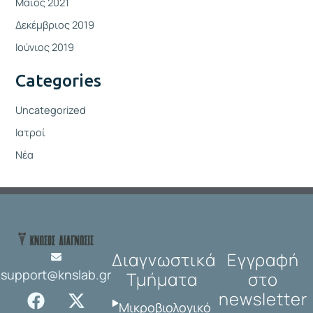
Μάιος 2021
Δεκέμβριος 2019
Ιούνιος 2019
Categories
Uncategorized
Ιατροί
Νέα
Διαγνωστικά
Εγγραφή
support@knslab.gr
Τμήματα
στο
F
I
X
L
newsletter
a
n
-
i
Μικροβιολογικό