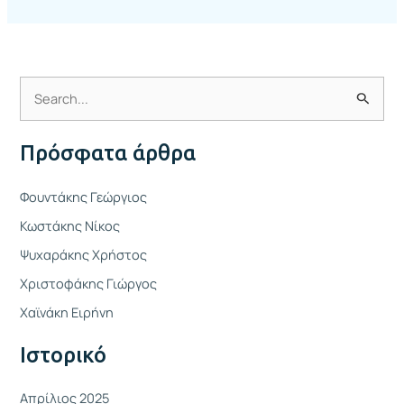
Α
ν
Πρόσφατα άρθρα
α
ζ
Φουντάκης Γεώργιος
ή
Κωστάκης Νίκος
τ
Ψυχαράκης Χρήστος
η
Χριστοφάκης Γιώργος
σ
η
Χαϊνάκη Ειρήνη
γ
Ιστορικό
ι
α
Απρίλιος 2025