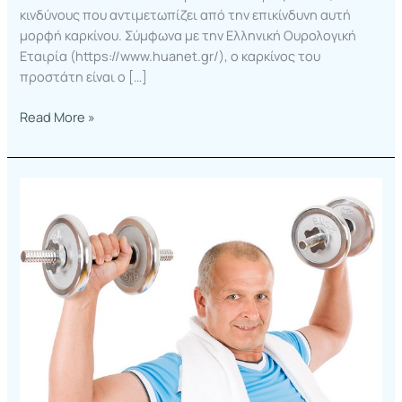
κινδύνους που αντιμετωπίζει από την επικίνδυνη αυτή
μορφή καρκίνου. Σύμφωνα με την Ελληνική Ουρολογική
Εταιρία (https://www.huanet.gr/), ο καρκίνος του
προστάτη είναι ο […]
Read More »
Τι
μπορούν
να
κάνουν
οι
άνδρες
για
την
προστασία
του…
προστάτη