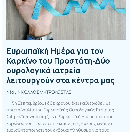
Προστάτη-
Δύο
ουρολογικά
ιατρεία
λειτουργούν
στα
κέντρα
Ευρωπαϊκή Ημέρα για τον
μας
Καρκίνο του Προστάτη-Δύο
ουρολογικά ιατρεία
λειτουργούν στα κέντρα μας
Νέα
/
ΝΙΚΟΛΑΟΣ ΜΗΤΡΟΚΩΣΤΑΣ
Η 15η Σεπτεμβρίου κάθε χρόνου έχει καθιερωθεί, με
πρωτοβουλία της Ευρωπαϊκής Ουρολογικής Εταιρίας
(https://uroweb.org/), ως Ευρωπαϊκή Ημέρα κατά του
καρκίνου του Προστάτη. Σκοπός της Ημέρας είναι να
ευαισθητοποιήσει τον ανδρικό πληθυσμό για τους