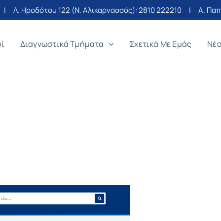
| Λ. Ηροδότου 122 (Ν. Αλικαρνασσός):
2810 222210
| Α. Παπα
οί
Διαγνωστικά Τμήματα
Σχετικά Με Εμάς
Νέ