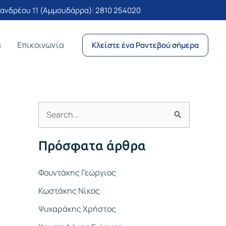
νδρέου 11 (Αμμουδάρρα):
2810 254020
α
Επικοινωνία
Κλείστε ένα Ραντεβού σήμερα
Α
ν
Πρόσφατα άρθρα
α
ζ
Φουντάκης Γεώργιος
ή
Κωστάκης Νίκος
τ
Ψυχαράκης Χρήστος
η