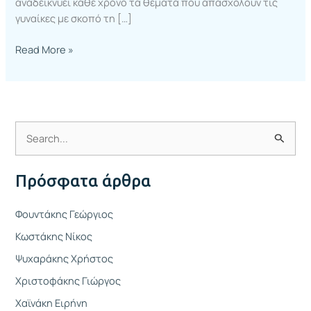
αναδεικνύει κάθε χρόνο τα θέματα που απασχολούν τις
γυναίκες με σκοπό τη […]
Read More »
Α
ν
Πρόσφατα άρθρα
α
ζ
Φουντάκης Γεώργιος
ή
Κωστάκης Νίκος
τ
Ψυχαράκης Χρήστος
η
Χριστοφάκης Γιώργος
σ
η
Χαϊνάκη Ειρήνη