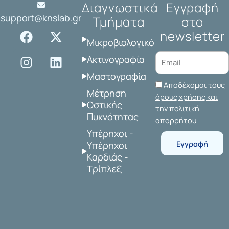
Διαγνωστικά
Εγγραφή
support@knslab.gr
Τμήματα
στο
F
I
X
L
newsletter
a
n
-
i
Μικροβιολογικό
c
s
t
n
Ακτινογραφία
e
t
w
k
Μαστογραφία
b
a
i
e
Αποδέχομαι τους
o
g
t
d
Μέτρηση
όρους χρήσης και
o
r
t
i
Οστικής
την πολιτική
Πυκνότητας
k
a
e
n
απορρήτου
m
r
Υπέρηχοι -
Εγγραφή
Υπέρηχοι
Καρδιάς -
Τρίπλεξ