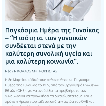
γυναικών
συνδέεται
στενά
με
την
Παγκόσμια Ημέρα της Γυναίκας
καλύτερη
συνολική
– “Η ισότητα των γυναικών
υγεία
συνδέεται στενά με την
και
καλύτερη συνολική υγεία και
μια
καλύτερη
μια καλύτερη κοινωνία”.
κοινωνία”.
Νέα
/
ΝΙΚΟΛΑΟΣ ΜΗΤΡΟΚΩΣΤΑΣ
Η 8η Μαρτίου κάθε έτους καθιερώθηκε ως Παγκόσμια
Ημέρα της Γυναίκας το 1977, από τον Οργανισμό Ηνωμένων
Εθνών (ΟΗΕ), για να αναδείξει τα προβλήματα των
γυναικών και να προωθήσει τα δικαιώματά τους. Κάθε
χρόνο η Ημέρα γιορτάζεται υπό την αιγίδα του ΟΗΕ και