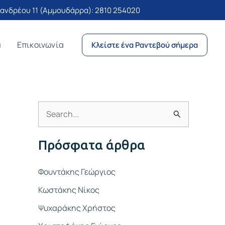
νδρέου 11 (Αμμουδάρρα):
2810 254020
α
Επικοινωνία
Κλείστε ένα Ραντεβού σήμερα
Α
ν
Πρόσφατα άρθρα
α
ζ
Φουντάκης Γεώργιος
ή
Κωστάκης Νίκος
τ
Ψυχαράκης Χρήστος
η