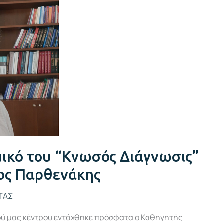
μικό του “Κνωσός Διάγνωσις”
ος Παρθενάκης
ΤΑΣ
κού μας κέντρου εντάχθηκε πρόσφατα ο Καθηγητής