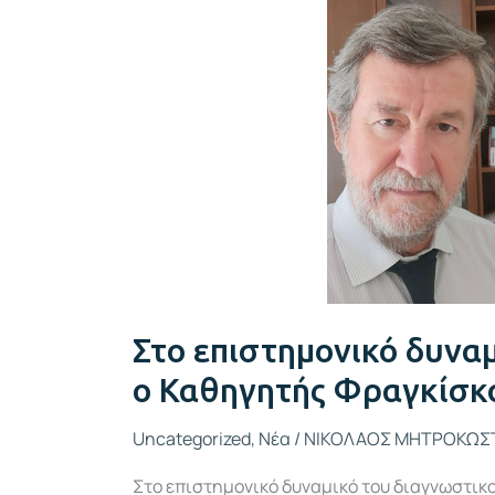
του
“Κνωσός
Διάγνωσις”
ο
Καθηγητής
Φραγκίσκος
Παρθενάκης
Στο επιστημονικό δυνα
ο Καθηγητής Φραγκίσκ
Uncategorized
,
Νέα
/
ΝΙΚΟΛΑΟΣ ΜΗΤΡΟΚΩΣ
Στο επιστημονικό δυναμικό του διαγνωστι