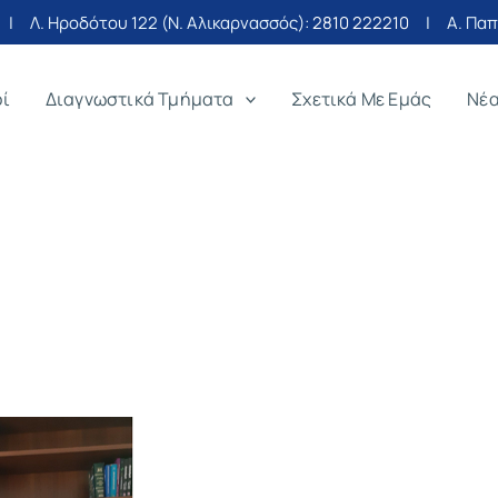
| Λ. Ηροδότου 122 (Ν. Αλικαρνασσός):
2810 222210
| Α. Παπα
οί
Διαγνωστικά Τμήματα
Σχετικά Με Εμάς
Νέ