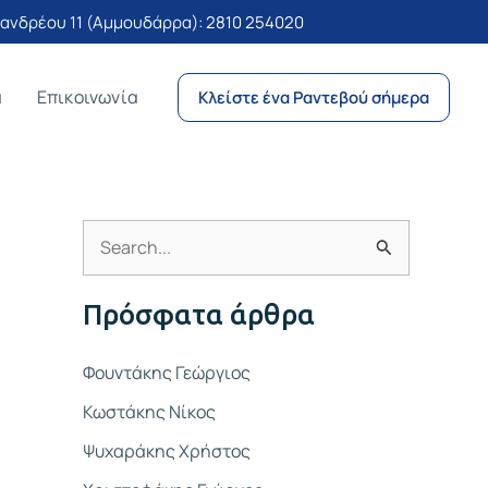
νδρέου 11 (Αμμουδάρρα):
2810 254020
α
Επικοινωνία
Κλείστε ένα Ραντεβού σήμερα
Α
ν
Πρόσφατα άρθρα
α
ζ
Φουντάκης Γεώργιος
ή
Κωστάκης Νίκος
τ
Ψυχαράκης Χρήστος
η