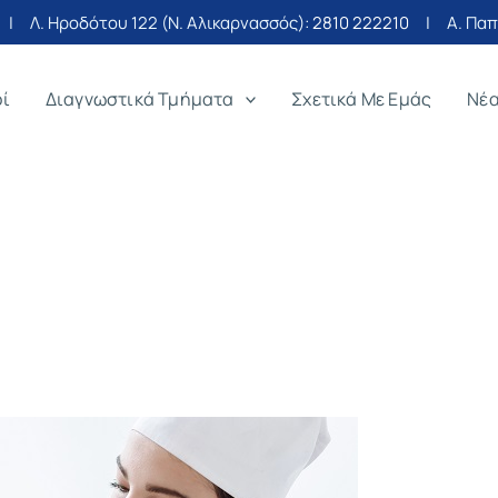
| Λ. Ηροδότου 122 (Ν. Αλικαρνασσός):
2810 222210
| Α. Παπα
οί
Διαγνωστικά Τμήματα
Σχετικά Με Εμάς
Νέ