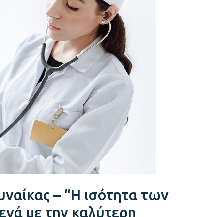
υναίκας – “Η ισότητα των
ενά με την καλύτερη