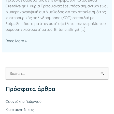
Τρίτου σε αάρθρο της στην ενημερωτική ιστοσελίδα
Cretalive.gr. Η κυρία Τρίτου αναφέρει πόσο σημαντική είναι
η υπερηχογραφική αυτή μέθοδος για τον αποκλεισμό της
κυστεοουρικής παλινδρόμησης (ΚΟΠ) σε παιδιά με
λοίμωξη, ιδιαίτερα όταν αυτή οφείλεται σε ανωμαλία του
ουροοιητικού συστήματος. Επίσης, εξηγεί […]
Read More »
Α
ν
Πρόσφατα άρθρα
α
ζ
Φουντάκης Γεώργιος
ή
Κωστάκης Νίκος
τ