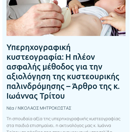
την
αξιολόγηση
της
κυστεουρικής
παλινδρόμησης
–
Άρθρο
Υπερηχογραφική
της
κυστεογραφία: Η πλέον
κ.
ασφαλής μέθοδος για την
Ιωάννας
Τρίτου
αξιολόγηση της κυστεουρικής
παλινδρόμησης – Άρθρο της κ.
Ιωάννας Τρίτου
Νέα
/
ΝΙΚΟΛΑΟΣ ΜΗΤΡΟΚΩΣΤΑΣ
Τη σπουδαία αξία της υπερηχογραφικής κυστεογραφίας
στα παιδιά επισημαίνει. η ακτινολόγος μας κ. Ιωάννα