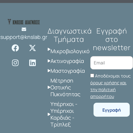
Διαγνωστικά
Εγγραφή
support@knslab.gr
Τμήματα
στο
F
I
X
L
newsletter
a
n
-
i
Μικροβιολογικό
c
s
t
n
Ακτινογραφία
e
t
w
k
Μαστογραφία
b
a
i
e
Αποδέχομαι τους
o
g
t
d
Μέτρηση
όρους χρήσης και
o
r
t
i
Οστικής
την πολιτική
Πυκνότητας
k
a
e
n
απορρήτου
m
r
Υπέρηχοι -
Εγγραφή
Υπέρηχοι
Καρδιάς -
Τρίπλεξ