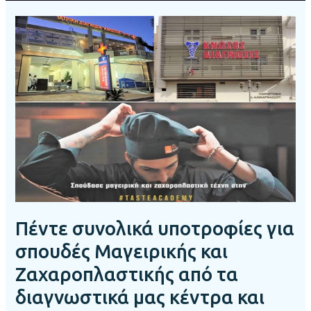
Πέντε
συνολικά
υποτροφίες
για
σπουδές
Μαγειρικής
και
Ζαχαροπλαστικής
από
τα
διαγνωστικά
μας
κέντρα
Πέντε συνολικά υποτροφίες για
και
την
σπουδές Μαγειρικής και
Taste
Ζαχαροπλαστικής από τα
Academy
διαγνωστικά μας κέντρα και