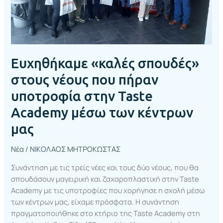
στην
Taste
Academy
μέσω
των
Ευχηθήκαμε «καλές σπουδές»
κέντρων
μας
στους νέους που πήραν
υποτροφία στην Taste
Academy μέσω των κέντρων
μας
Νέα
/
ΝΙΚΟΛΑΟΣ ΜΗΤΡΟΚΩΣΤΑΣ
Συνάντηση με τις τρείς νέες και τους δύο νέους, που θα
σπουδάσουν μαγειρική και ζαχαροπλαστική στην Taste
Academy με τις υποτροφίες που χορήγησε η σχολή μέσω
των κέντρων μας, είχαμε πρόσφατα. Η συνάντηση
πραγματοποιήθηκε στο κτήριο της Taste Academy στη