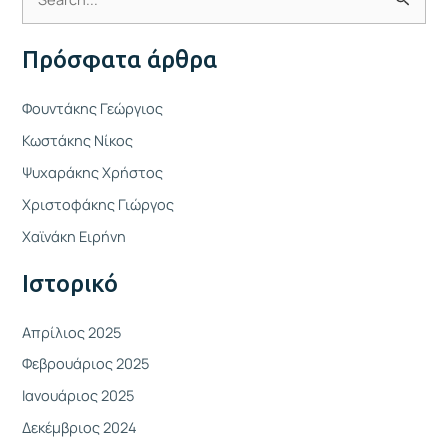
Α
ν
Πρόσφατα άρθρα
α
ζ
Φουντάκης Γεώργιος
ή
Κωστάκης Νίκος
τ
Ψυχαράκης Χρήστος
η
Χριστοφάκης Γιώργος
σ
η
Χαϊνάκη Ειρήνη
γ
Ιστορικό
ι
α
Απρίλιος 2025
:
Φεβρουάριος 2025
Ιανουάριος 2025
Δεκέμβριος 2024