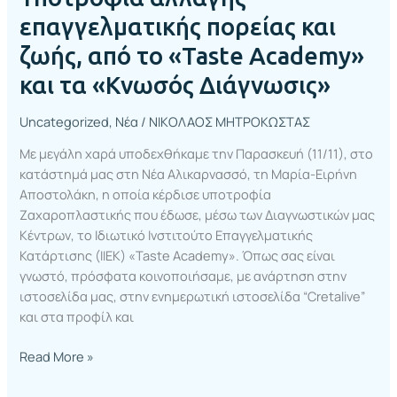
Διάγνωσις»
επαγγελματικής πορείας και
ζωής, από το «Taste Academy»
και τα «Κνωσός Διάγνωσις»
Uncategorized
,
Νέα
/
ΝΙΚΟΛΑΟΣ ΜΗΤΡΟΚΩΣΤΑΣ
Με μεγάλη χαρά υποδεχθήκαμε την Παρασκευή (11/11), στο
κατάστημά μας στη Νέα Αλικαρνασσό, τη Μαρία-Ειρήνη
Αποστολάκη, η οποία κέρδισε υποτροφία
Ζαχαροπλαστικής που έδωσε, μέσω των Διαγνωστικών μας
Κέντρων, το Ιδιωτικό Ινστιτούτο Επαγγελματικής
Κατάρτισης (ΙΙΕΚ) «Taste Academy». Όπως σας είναι
γνωστό, πρόσφατα κοινοποιήσαμε, με ανάρτηση στην
ιστοσελίδα μας, στην ενημερωτική ιστοσελίδα “Cretalive”
και στα προφίλ και
Read More »