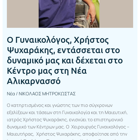
και
δέχεται
στο
Κέντρο
μας
Ο Γυναικολόγος, Χρήστος
στη
Νέα
Ψυχαράκης, εντάσσεται στο
Αλικαρνασσό
δυναμικό μας και δέχεται στο
Κέντρο μας στη Νέα
Αλικαρνασσό
Νέα
/
ΝΙΚΟΛΑΟΣ ΜΗΤΡΟΚΩΣΤΑΣ
Ο κατηρτισμένος και γνώστης των πιο σύγχρονων
εξελίξεων και τάσεων στη Γυναικολογία και τη Μαιευτική,
ιατρός Χρήστος Ψυχαράκης, ενισχύει το επιστημονικό
δυναμικό των Κέντρων μας. Ο Χειρουργός Γυναικολόγος –
Μαιευτήρας, Χρήστος Ψυχαράκης, αποφοίτησε από την