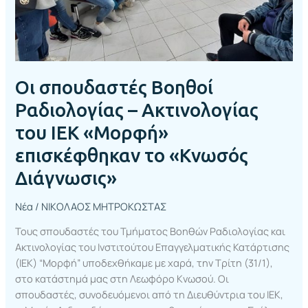
«Μορφή»
επισκέφθηκαν
το
«Κνωσός
Διάγνωσις»
Οι σπουδαστές Βοηθοί
Ραδιολογίας – Ακτινολογίας
του ΙΕΚ «Μορφή»
επισκέφθηκαν το «Κνωσός
Διάγνωσις»
Νέα
/
ΝΙΚΟΛΑΟΣ ΜΗΤΡΟΚΩΣΤΑΣ
Τους σπουδαστές του Τμήματος Βοηθών Ραδιολογίας και
Ακτινολογίας του Ινστιτούτου Επαγγελματικής Κατάρτισης
(ΙΕΚ) “Μορφή” υποδεχθήκαμε με χαρά, την Τρίτη (31/1),
στο κατάστημά μας στη Λεωφόρο Κνωσού. Οι
σπουδαστές, συνοδευόμενοι από τη Διευθύντρια του ΙΕΚ,