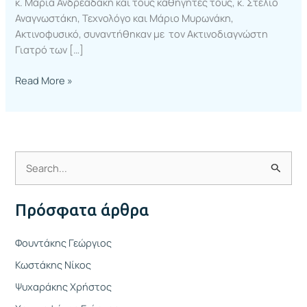
κ. Μαρία Ανδρεαδάκη και τους καθηγητές τους, κ. Στέλιο
Αναγνωστάκη, Τεχνολόγο και Μάριο Μυρωνάκη,
Ακτινοφυσικό, συναντήθηκαν με τον Ακτινοδιαγνώστη
Γιατρό των […]
Read More »
Α
ν
Πρόσφατα άρθρα
α
ζ
Φουντάκης Γεώργιος
ή
Κωστάκης Νίκος
τ
Ψυχαράκης Χρήστος
η