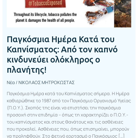
κινδυνεύει
ολόκληρος
ο
πλανήτης!
Παγκόσμια Ημέρα Κατά του
Καπνίσματος: Από τον καπνό
κινδυνεύει ολόκληρος ο
πλανήτης!
Νέα
/
ΝΙΚΟΛΑΟΣ ΜΗΤΡΟΚΩΣΤΑΣ
Παγκόσμια Ημέρα κατά του Καπνίσματος σήμερα. Η Ημέρα
καθιερώθηκε το 1987 από τον Παγκόσμιο Οργανισμό Υγείας
(Π.Ο.Υ.). Σκοπός της είναι να επιστήσει την παγκόσμια
προσοχή στην επιδημία – όπως τη χαρακτηρίζει ο Π.Ο.Υ.-
του καπνίσματος και στους θανάτους και τις ασθένειες
που προκαλεί. Ασθένειες που, όπως επισημαίνει, μπορούν
να προληφθούν. Στο φετινό εορτασμό ο Παγκόσμιος […]