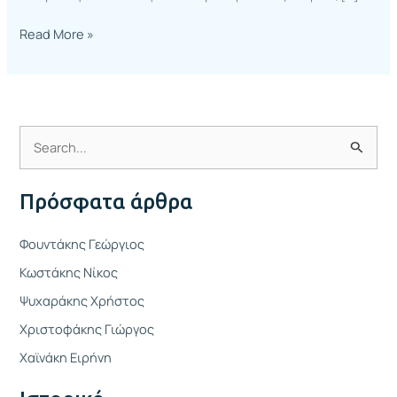
Read More »
Α
ν
Πρόσφατα άρθρα
α
ζ
Φουντάκης Γεώργιος
ή
Κωστάκης Νίκος
τ
Ψυχαράκης Χρήστος
η
Χριστοφάκης Γιώργος
σ
η
Χαϊνάκη Ειρήνη
γ