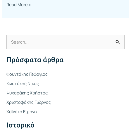
Read More »
Α
ν
Πρόσφατα άρθρα
α
ζ
Φουντάκης Γεώργιος
ή
Κωστάκης Νίκος
τ
Ψυχαράκης Χρήστος
η
Χριστοφάκης Γιώργος
σ
η
Χαϊνάκη Ειρήνη
γ
Ιστορικό
ι