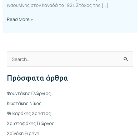
ινσουλίνης στον Καναδά το 1921. Στόχος της […]
Read More »
Α
ν
Πρόσφατα άρθρα
α
ζ
Φουντάκης Γεώργιος
ή
Κωστάκης Νίκος
τ
Ψυχαράκης Χρήστος
η
Χριστοφάκης Γιώργος
σ
η
Χαϊνάκη Ειρήνη